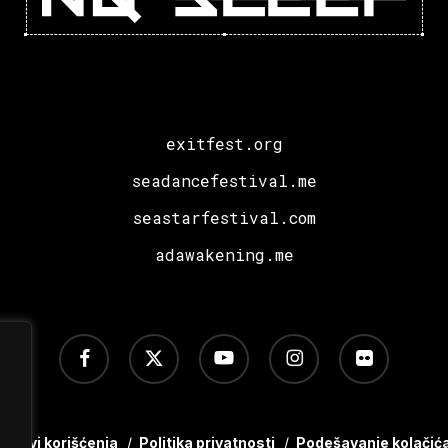
exitfest.org
seadancefestival.me
seastarfestival.com
adawakening.me
facebook
x-
youtube
instagram
flickr
twitter
Uslovi korišćenja
/
Politika privatnosti
/
Podešavanje kolačić