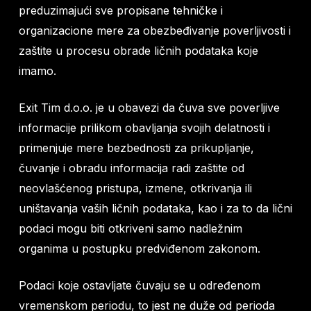
preduzimajući sve propisane tehničke i
organizacione mere za obezbeđivanje poverljivosti i
zaštite u procesu obrade ličnih podataka koje
imamo.
Exit Tim d.o.o. je u obavezi da čuva sve poverljive
informacije prilikom obavljanja svojih delatnosti i
primenjuje mere bezbednosti za prikupljanje,
čuvanje i obradu informacija radi zaštite od
neovlašćenog pristupa, izmene, otkrivanja ili
uništavanja vaših ličnih podataka, kao i za to da lični
podaci mogu biti otkriveni samo nadležnim
organima u postupku predviđenom zakonom.
Podaci koje ostavljate čuvaju se u određenom
vremenskom periodu, to jest ne duže od perioda