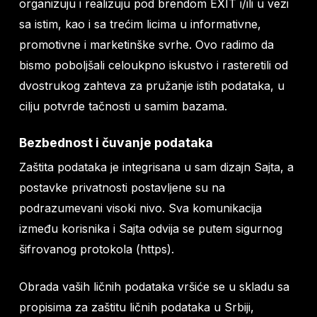
organizuju i realizuju pod brendom EXIT i/ili u vezi
sa istim, kao i sa trećim licima u informativne,
promotivne i marketinške svrhe. Ovo radimo da
bismo poboljšali celoukpno iskustvo i rasteretili od
dvostrukog zahteva za pružanje istih podataka, u
cilju potvrde tačnosti u samim bazama.
Bezbednost i čuvanje podataka
Zaštita podataka je integrisana u sam dizajn Sajta, a
postavke privatnosti postavljene su na
podrazumevani visoki nivo. Sva komunikacija
između korisnika i Sajta odvija se putem sigurnog
šifrovanog protokola (https).
Obrada vaših ličnih podataka vršiće se u skladu sa
propisima za zaštitu ličnih podataka u Srbiji,