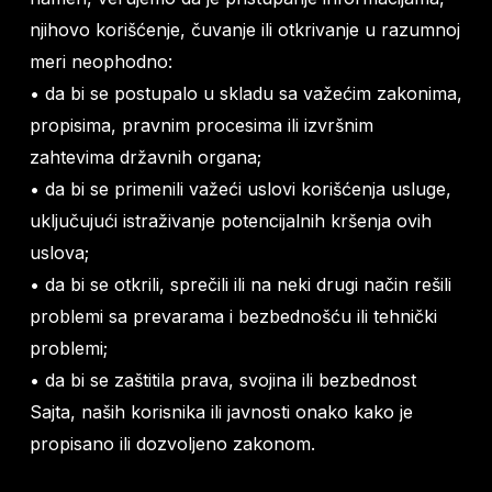
njihovo korišćenje, čuvanje ili otkrivanje u razumnoj
meri neophodno:
• da bi se postupalo u skladu sa važećim zakonima,
propisima, pravnim procesima ili izvršnim
zahtevima državnih organa;
• da bi se primenili važeći uslovi korišćenja usluge,
uključujući istraživanje potencijalnih kršenja ovih
uslova;
• da bi se otkrili, sprečili ili na neki drugi način rešili
problemi sa prevarama i bezbednošću ili tehnički
problemi;
• da bi se zaštitila prava, svojina ili bezbednost
Sajta, naših korisnika ili javnosti onako kako je
propisano ili dozvoljeno zakonom.