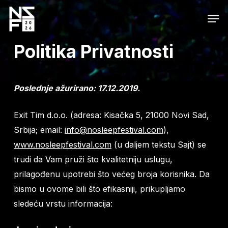
Skip
Men
to
main
Politika
Privatnosti
content
Poslednje ažurirano: 17.12.2019.
Exit Tim d.o.o. (adresa: Kisačka 5, 21000 Novi Sad,
Srbija; email:
info@nosleepfestival.com
),
www.nosleepfestival.com
(u daljem tekstu Sajt) se
trudi da Vam pruži što kvalitetniju uslugu,
prilagođenu upotrebi što većeg broja korisnika. Da
bismo u ovome bili što efikasniji, prikupljamo
sledeću vrstu informacija: