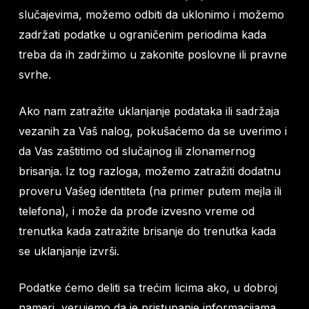
slučajevima, možemo odbiti da uklonimo i možemo
zadržati podatke u ograničenim periodima kada
treba da ih zadržimo u zakonite poslovne ili pravne
svrhe.
Ako nam zatražite uklanjanje podataka ili sadržaja
vezanih za Vaš nalog, pokušaćemo da se uverimo i
da Vas zaštitimo od slučajnog ili zlonamernog
brisanja. Iz tog razloga, možemo zatražiti dodatnu
proveru Vašeg identiteta (na primer putem mejla ili
telefona), i može da prođe izvesno vreme od
trenutka kada zatražite brisanje do trenutka kada
se uklanjanje izvrši.
Podatke ćemo deliti sa trećim licima ako, u dobroj
nameri, verujemo da je pristupanje informacijama,