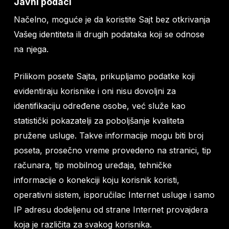
Javni podaci
Načelno, moguće je da koristite Sajt bez otkrivanja
Vašeg identiteta ili drugih podataka koji se odnose
na njega.
Prilikom posete Sajta, prikupljamo podatke koji
evidentiraju korisnike i oni nisu dovoljni za
identifikaciju određene osobe, već služe kao
statistički pokazatelji za poboljšanje kvaliteta
pružene usluge. Takve informacije mogu biti broj
poseta, prosečno vreme provedeno na stranici, tip
računara, tip mobilnog uređaja, tehničke
informacije o konekciji koju korisnik koristi,
operativni sistem, isporučilac Internet usluge i samo
IP adresu dodeljenu od strane Internet provajdera
koja je različita za svakog korisnika.