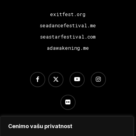
exitfest.org
seadancefestival.me
seastarfestival.com
adawakening.me
facebook
x-
youtube
instagram
twitter
flickr
Cenimo vašu privatnost
Uslovi korišćenja
/
Politika privatnosti
/
Podešavanje