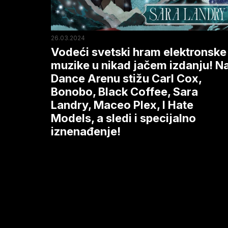
nikad
jačem
izdanju!
26.03.2024
Na
Vodeći svetski hram elektronske
Dance
muzike u nikad jačem izdanju! N
Dance Arenu stižu Carl Cox,
Arenu
Bonobo, Black Coffee, Sara
stižu
Landry, Maceo Plex, I Hate
Carl
Models, a sledi i specijalno
Cox,
iznenađenje!
Bonobo,
Black
Coffee,
Sara
Landry,
Maceo
Plex,