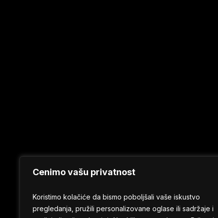
I
Hate
Models,
a
sledi
i
specijalno
iznenađenje!
Cenimo vašu privatnost
Koristimo kolačiće da bismo poboljšali vaše iskustvo
pregledanja, pružili personalizovane oglase ili sadržaje i