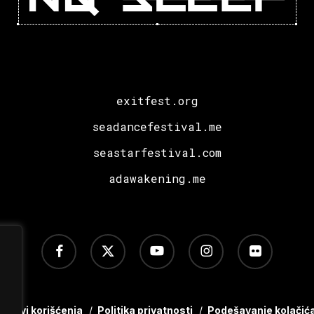
exitfest.org
seadancefestival.me
seastarfestival.com
adawakening.me
facebook
x-
youtube
instagram
flickr
twitter
Uslovi korišćenja
/
Politika privatnosti
/
Podešavanje kolačić