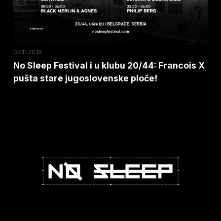
20/44:
Francois
X
pušta
07.11.2018
stare
No Sleep Festival i u klubu 20/44: Francois X
pušta stare jugoslovenske ploče!
jugoslovenske
ploče!