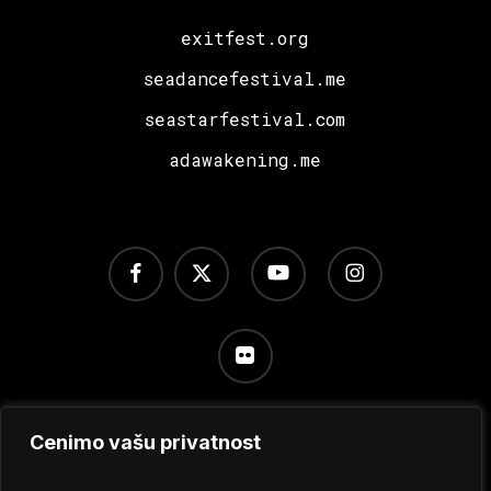
exitfest.org
seadancefestival.me
seastarfestival.com
adawakening.me
facebook
x-
youtube
instagram
twitter
flickr
Cenimo vašu privatnost
Uslovi korišćenja
/
Politika privatnosti
/
Podešavanje