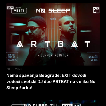
Beogradu
Nema
VESTI
otišla
spavanja
za
Beograde:
par
EXIT
sati!
dovodi
vodeći
svetski
DJ
duo
ARTBAT
28.09.2023
na
Nema spavanja Beograde: EXIT dovodi
vodeći svetski DJ duo ARTBAT na veliku No
veliku
Sleep žurku!
No
Sleep
žurku!
NO