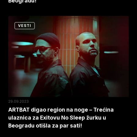
Beogradu!
Beogradu!
ARTBAT
VESTI
digao
region
na
noge
–
Trećina
ulaznica
za
Exitovu
29.09.2023
No
ARTBAT digao region na noge – Trećina
ulaznica za Exitovu No Sleep žurku u
Sleep
Beogradu otišla za par sati!
žurku
u