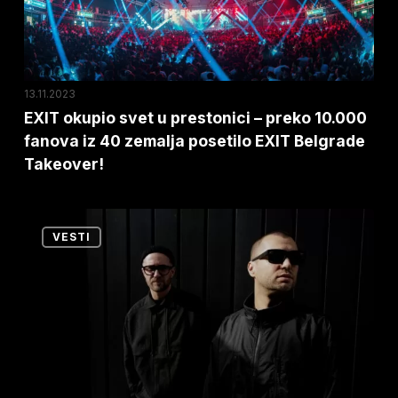
preko
10.000
fanova
iz
13.11.2023
40
EXIT okupio svet u prestonici – preko 10.000
fanova iz 40 zemalja posetilo EXIT Belgrade
zemalja
Takeover!
posetilo
EXIT
Belgrade
Dok
VESTI
Takeover!
čekamo
ARTBAT
u
subotu,
vraćamo
se