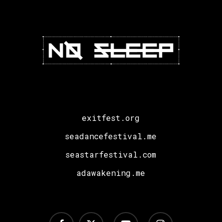
u
Beogradu!
exitfest.org
seadancefestival.me
seastarfestival.com
adawakening.me
facebook
x-
youtube
instagram