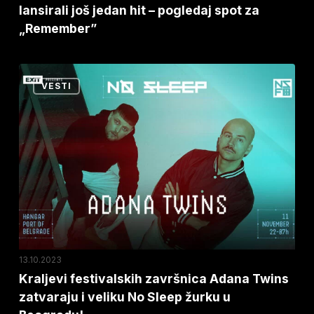
lansirali još jedan hit – pogledaj spot za
pogledaj
„Remember”
spot
za
„Remember”
Kraljevi
VESTI
festivalskih
završnica
Adana
Twins
zatvaraju
i
veliku
No
Sleep
13.10.2023
žurku
Kraljevi festivalskih završnica Adana Twins
zatvaraju i veliku No Sleep žurku u
u