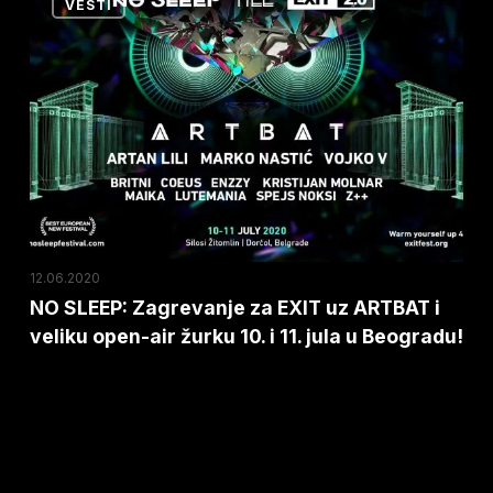
VESTI
SLEEP:
Zagrevanje
za
EXIT
uz
ARTBAT
i
veliku
open-
12.06.2020
air
NO SLEEP: Zagrevanje za EXIT uz ARTBAT i
veliku open-air žurku 10. i 11. jula u Beogradu!
žurku
10.
i
11.
jula