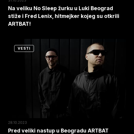
31.10.2023
Fred
Na veliku No Sleep žurku u Luki Beograd
stiže i Fred Lenix, hitmejker kojeg su otkrili
Lenix,
ARTBAT!
hitmejker
kojeg
su
Pred
VESTI
otkrili
veliki
ARTBAT!
nastup
u
Beogradu
ARTBAT
lansirali
još
jedan
hit
28.10.2023
–
Pred veliki nastup u Beogradu ARTBAT