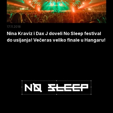
No
Sleep
festival
do
17.11.2018
usijanja!
Nina Kraviz i Dax J doveli No Sleep festival
do usijanja! Večeras veliko finale u Hangaru!
Večeras
veliko
finale
u
Hangaru!