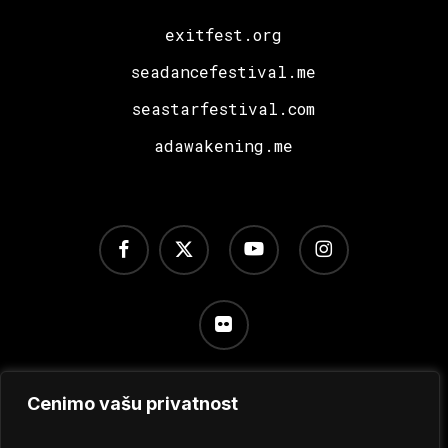
exitfest.org
seadancefestival.me
seastarfestival.com
adawakening.me
facebook
x-
youtube
instagram
twitter
flickr
Cenimo vašu privatnost
Uslovi korišćenja
/
Politika privatnosti
/
Podešavanje