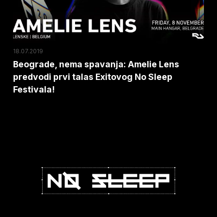
prvi
talas
Exitovog
No
18.07.2019
Sleep
Beograde, nema spavanja: Amelie Lens
predvodi prvi talas Exitovog No Sleep
Festivala!
Festivala!