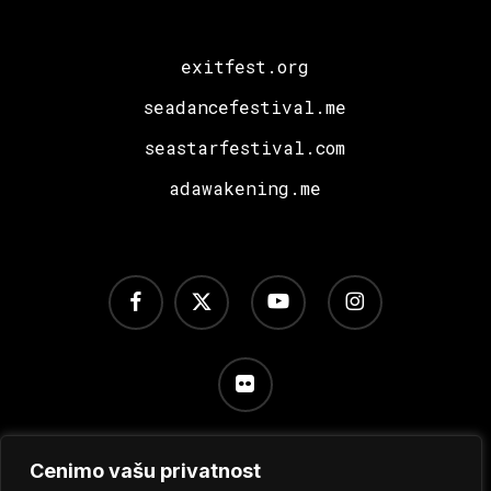
exitfest.org
seadancefestival.me
seastarfestival.com
adawakening.me
facebook
x-
youtube
instagram
twitter
flickr
Cenimo vašu privatnost