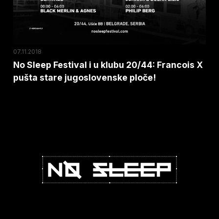
20/44:
Francois
X
pušta
07.11.2018
stare
No Sleep Festival i u klubu 20/44: Francois X
pušta stare jugoslovenske ploče!
jugoslovenske
ploče!