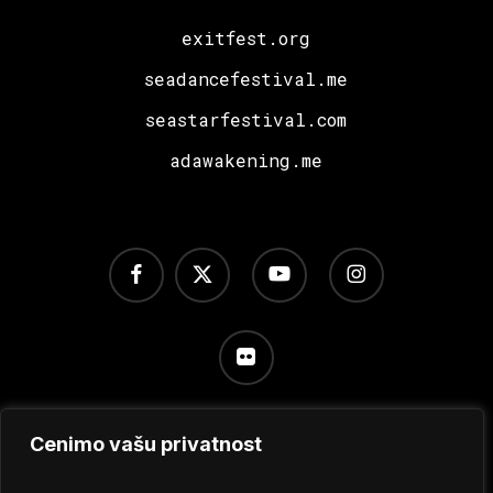
exitfest.org
seadancefestival.me
seastarfestival.com
adawakening.me
facebook
x-
youtube
instagram
twitter
flickr
Cenimo vašu privatnost
Uslovi korišćenja
/
Politika privatnosti
/
Podešavanje