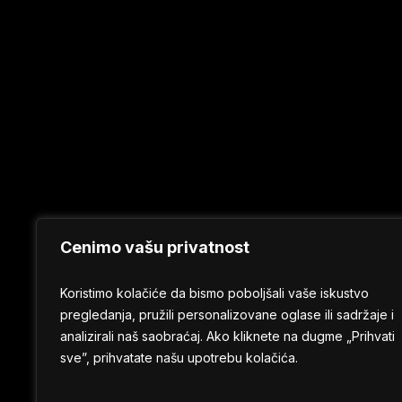
Cenimo vašu privatnost
Koristimo kolačiće da bismo poboljšali vaše iskustvo
pregledanja, pružili personalizovane oglase ili sadržaje i
analizirali naš saobraćaj. Ako kliknete na dugme „Prihvati
sve”, prihvatate našu upotrebu kolačića.