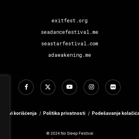
exitfest.org
seadancefestival.me
seastarfestival.com
adawakening.me
facebook
x-
youtube
instagram
flickr
twitter
Uslovi korišćenja
/
Politika privatnosti
/
Podešavanje kolačić
© 2024 No Sleep Festival