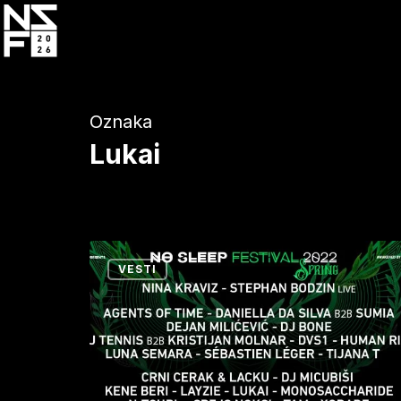
Skip
to
main
content
Oznaka
Lukai
EXIT
VESTI
zaokružio
No
Sleep
festival!
U