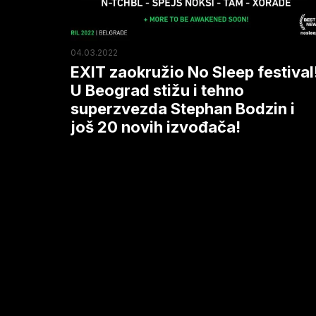
Beograd
stižu
i
04.03.2022
tehno
EXIT zaokružio No Sleep festival
superzvezda
U Beograd stižu i tehno
superzvezda Stephan Bodzin i
Stephan
još 20 novih izvođača!
Bodzin
i
još
20
novih
izvođača!