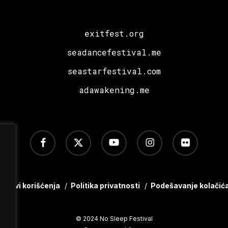
exitfest.org
seadancefestival.me
seastarfestival.com
adawakening.me
facebook
x-
youtube
instagram
flickr
twitter
Uslovi korišćenja
/
Politika privatnosti
/
Podešavanje kolačić
© 2024 No Sleep Festival