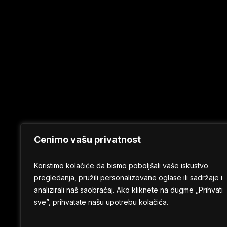
Cenimo vašu privatnost
Koristimo kolačiće da bismo poboljšali vaše iskustvo
pregledanja, pružili personalizovane oglase ili sadržaje i
analizirali naš saobraćaj. Ako kliknete na dugme „Prihvati
sve”, prihvatate našu upotrebu kolačića.