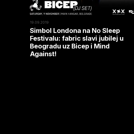
fabric
slavi
jubilej
19.09.2019
u
Simbol Londona na No Sleep
Beogradu
Festivalu: fabric slavi jubilej u
Beogradu uz Bicep i Mind
uz
Against!
Bicep
i
Mind
Against!