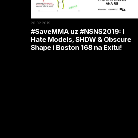
SHDW
&
Obscure
20.02.2019
Shape
#SaveMMA uz #NSNS2019: I
i
Hate Models, SHDW & Obscure
Shape i Boston 168 na Exitu!
Boston
168
na
Exitu!