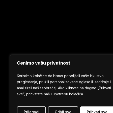
Cenimo vašu privatnost
Koristimo kolačiće da bismo poboljšali vaše iskustvo
pregledanja, pružili personalizovane oglase ili sadržaje i
analizirali naš saobraćaj. Ako kliknete na dugme „Prihvati
sve”, prihvatate našu upotrebu kolačića.
Prilagodi
Odbij sve
Prihvati sve