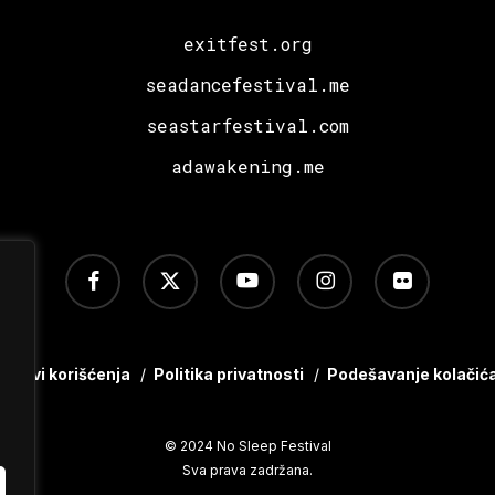
exitfest.org
seadancefestival.me
seastarfestival.com
adawakening.me
facebook
x-
youtube
instagram
flickr
twitter
Uslovi korišćenja
/
Politika privatnosti
/
Podešavanje kolačić
© 2024 No Sleep Festival
Sva prava zadržana.