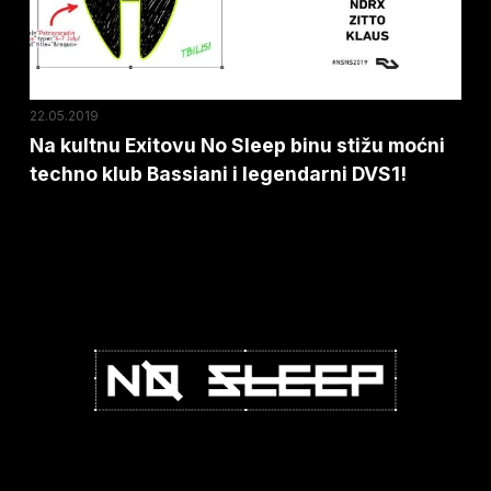
stižu
moćni
techno
klub
22.05.2019
Bassiani
Na kultnu Exitovu No Sleep binu stižu moćni
techno klub Bassiani i legendarni DVS1!
i
legendarni
DVS1!