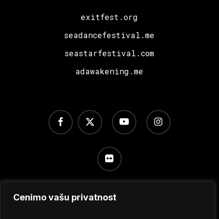
exitfest.org
seadancefestival.me
seastarfestival.com
adawakening.me
facebook
x-
youtube
instagram
twitter
flickr
Cenimo vašu privatnost
Uslovi korišćenja
/
Politika privatnosti
/
Podešavanje