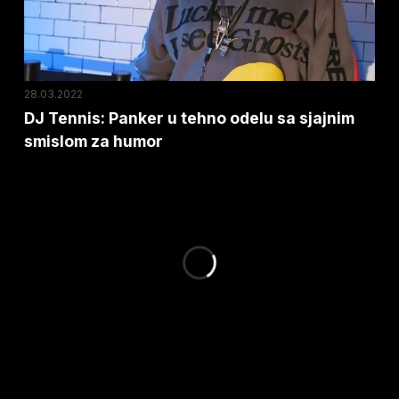
sa
sjajnim
smislom
za
28.03.2022
humor
DJ Tennis: Panker u tehno odelu sa sjajnim
smislom za humor