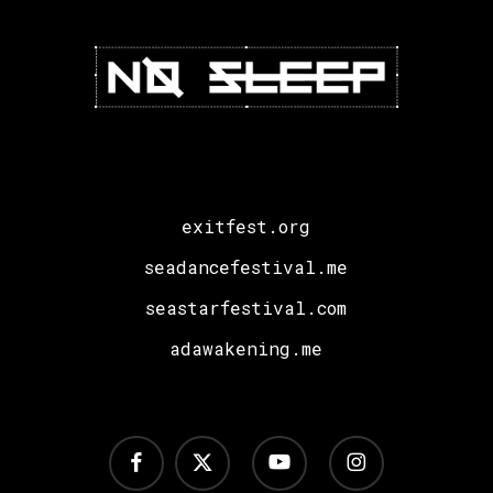
exitfest.org
seadancefestival.me
seastarfestival.com
adawakening.me
facebook
x-
youtube
instagram
twitter