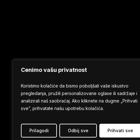
Cenimo vašu privatnost
Koristimo kolačiće da bismo poboljšali vaše iskustvo
pregledanja, pružili personalizovane oglase ili sadržaje i
analizirali naš saobraćaj. Ako kliknete na dugme „Prihvati
sve”, prihvatate našu upotrebu kolačića.
Prilagodi
Odbij sve
Prihvati sve