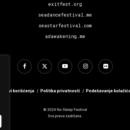
exitfest.org
seadancefestival.me
seastarfestival.com
adawakening.me
facebook
x-
youtube
instagram
flickr
twitter
Uslovi korišćenja
/
Politika privatnosti
/
Podešavanje kolačić
© 2024 No Sleep Festival
Sva prava zadržana.