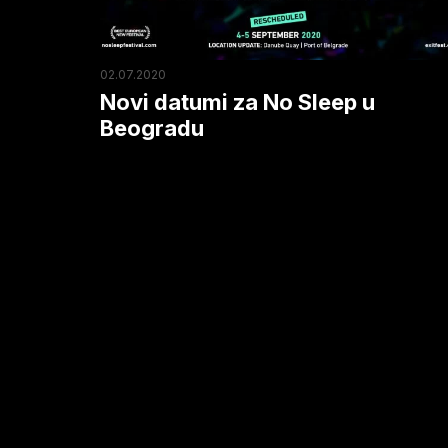
Beogradu
02.07.2020
Novi datumi za No Sleep u
Beogradu