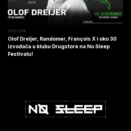
oko
30
izvođača
u
29.10.2018
klubu
Olof Dreijer, Randomer, François X i oko 30
izvođača u klubu Drugstore na No Sleep
Drugstore
Festivalu!
na
No
Sleep
Festivalu!