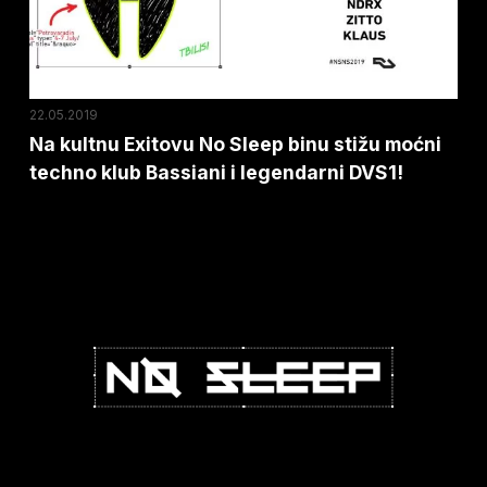
stižu
moćni
techno
klub
22.05.2019
Bassiani
Na kultnu Exitovu No Sleep binu stižu moćni
techno klub Bassiani i legendarni DVS1!
i
legendarni
DVS1!