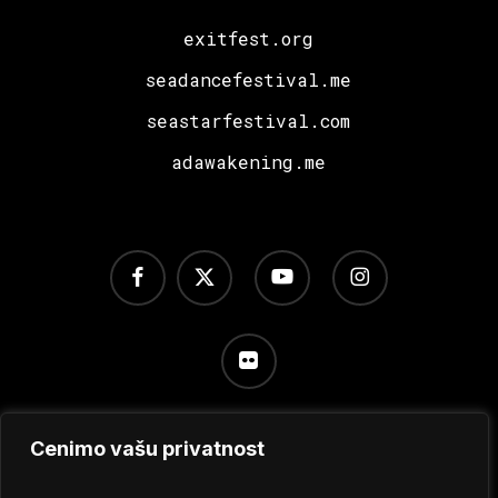
exitfest.org
seadancefestival.me
seastarfestival.com
adawakening.me
facebook
x-
youtube
instagram
twitter
flickr
Cenimo vašu privatnost
Uslovi korišćenja
/
Politika privatnosti
/
Podešavanje