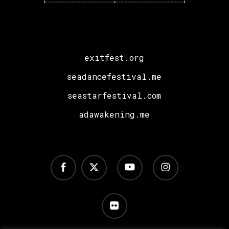
Plex,
I
Hate
Models,
exitfest.org
a
sledi
seadancefestival.me
i
seastarfestival.com
specijalno
adawakening.me
iznenađenje!
facebook
x-
youtube
instagram
twitter
flickr