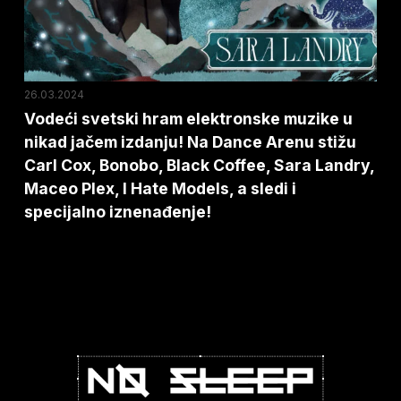
nikad
jačem
izdanju!
Na
26.03.2024
Dance
Vodeći svetski hram elektronske muzike u
nikad jačem izdanju! Na Dance Arenu stižu
Arenu
Carl Cox, Bonobo, Black Coffee, Sara Landry,
stižu
Maceo Plex, I Hate Models, a sledi i
Carl
specijalno iznenađenje!
Cox,
Bonobo,
Black
Coffee,
Sara
Landry,
Maceo