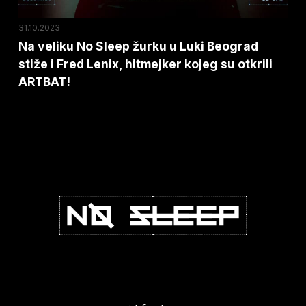
stiže
i
31.10.2023
Fred
Na veliku No Sleep žurku u Luki Beograd
stiže i Fred Lenix, hitmejker kojeg su otkrili
Lenix,
ARTBAT!
hitmejker
kojeg
su
otkrili
ARTBAT!