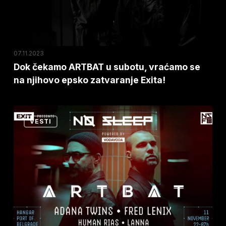
se
na
njihovo
epsko
07.11.2023
zatvaranje
Dok čekamo ARTBAT u subotu, vraćamo se
na njihovo epsko zatvaranje Exita!
Exita!
Na
VESTI
veliku
No
Sleep
žurku
u
Luki
Beograd