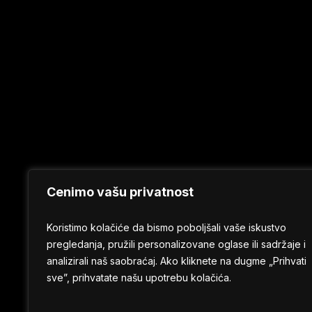
Cenimo vašu privatnost
Koristimo kolačiće da bismo poboljšali vaše iskustvo
pregledanja, pružili personalizovane oglase ili sadržaje i
analizirali naš saobraćaj. Ako kliknete na dugme „Prihvati
sve”, prihvatate našu upotrebu kolačića.