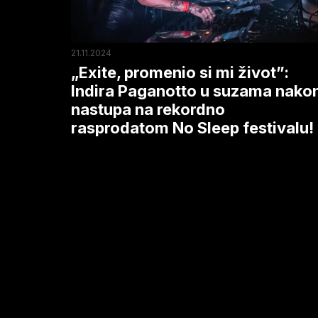
Paganotto
u
suzama
21.11.2024
nakon
„Exite, promenio si mi život”:
nastupa
Indira Paganotto u suzama nako
nastupa na rekordno
na
rasprodatom No Sleep festivalu!
rekordno
rasprodatom
No
Sleep
festivalu!