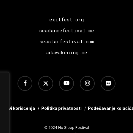
exitfest.org
seadancefestival.me
seastarfestival.com
adawakening.me
facebook
x-
youtube
instagram
flickr
twitter
Uslovi korišćenja
/
Politika privatnosti
/
Podešavanje kolačić
© 2024 No Sleep Festival