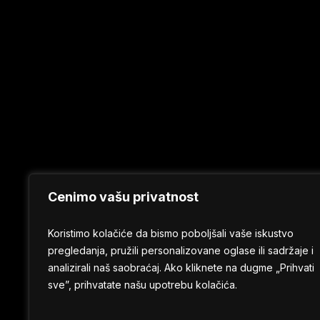
Cenimo vašu privatnost
Koristimo kolačiće da bismo poboljšali vaše iskustvo
pregledanja, pružili personalizovane oglase ili sadržaje i
analizirali naš saobraćaj. Ako kliknete na dugme „Prihvati
sve”, prihvatate našu upotrebu kolačića.