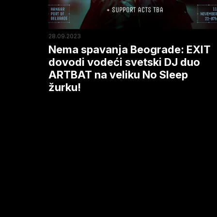
svetski
DJ
duo
28.09.2023
ARTBAT
Nema spavanja Beograde: EXIT
na
dovodi vodeći svetski DJ duo
ARTBAT na veliku No Sleep
veliku
žurku!
No
Sleep
žurku!