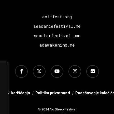
exitfest.org
seadancefestival.me
seastarfestival.com
adawakening.me
facebook
x-
youtube
instagram
flickr
twitter
Uslovi korišćenja
/
Politika privatnosti
/
Podešavanje kolačić
© 2024 No Sleep Festival