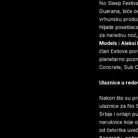
No Sleep Festiv
Guarana, biće od
vrhunsku produk
hiljade posetila
za narednu noć,
Models
i
Aleksi
član Exitove por
planetarno pozn
Concrete, Sub Cl
Ulaznice u redo
Nakon što su pro
ulaznice za No 
Srbije i onlajn p
narukvice koje o
od četvrtka uveč