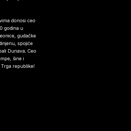
ovima donosi ceo
30 godina u
 deonice, gudačke
dinjenu, spojiće
obali Dunava. Ceo
mpe, šine i
d Trga republike!