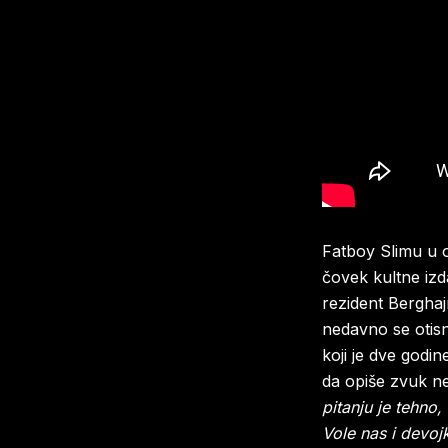
Fatboy Slimu u 
čovek kultne izd
rezident Berghaj
nedavno se otis
koji je dve godi
da opiše zvuk n
pitanju je tehno,
Vole nas i devoj