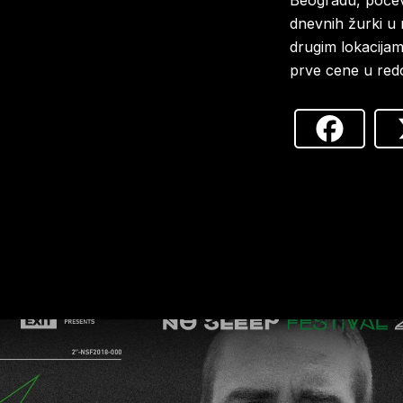
Beogradu, počevš
dnevnih žurki u
drugim lokacijam
prve cene u redo