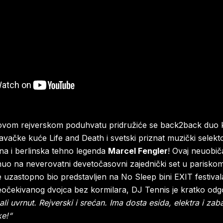
ovom rejverskom poduhvatu pridružiće se back2back duo ko
avačke kuće Life and Death i svetski priznat muzički selek
na i berlinska tehno legenda
Marcel Fengler
! Ovaj neuobič
nuo na neverovatni devetočasovni zajednički set u parisko
ne uzastopno bio predstavljen na No Sleep bini EXIT festival
eočekivanog dvojca bez kormilara, DJ Tennis je kratko odg
 ali uvrnut. Rejverski i srećan. Ima dosta esida, elektra i za
ke!“