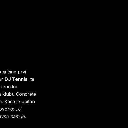
ji čine prvi
tor
DJ Tennis
, te
ajeni duo
m klubu Concrete
a. Kada je upitan
ovorio:
„U
bavno nam je.