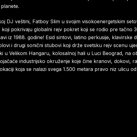
planete.
koj DJ veštini, Fatboy Slim u svojim visokoenergetskim set
koji pokrivaju globalni rejv pokret koji se rodio pre tačno 
vi iz 1988. godine! Esid sintovi, latino perkusije, klavirske
ovi i drugi sonični stubovi koji drže svetsku rejv scenu uje
rki u Velikom Hangaru, kolosalnoj hali u Luci Beograd, na 
ojačaće industrijsko okruženje koje čine kranovi, dokovi, ra
 lokaciji koja se nalazi svega 1.500 metara pravo niz ulicu o