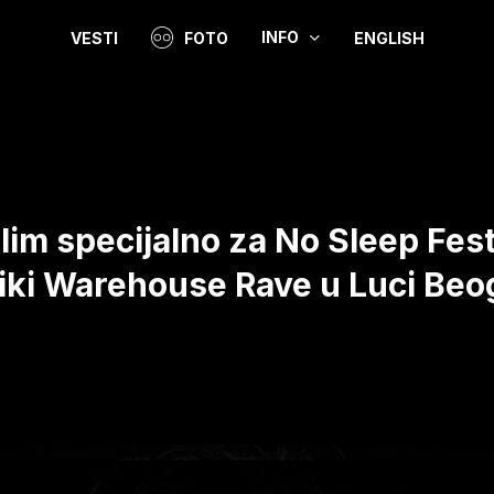
INFO
VESTI
FOTO
ENGLISH
Video
lim specijalno za No Sleep Fest
liki Warehouse Rave u Luci Beo