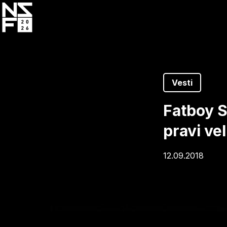
Skip
to
main
content
Vesti
Fatboy S
pravi ve
12.09.2018