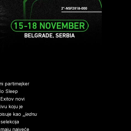
ni partimejker
No Sleep
Exitov novi
ivu koju je
pisuje kao
„jednu
selekcija
drmaju najveće