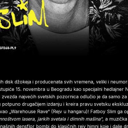
h disk džokeja i producenata svih vremena, veliki i neumor
stupiće 15. novembra u Beogradu kao specijalni hedlajner 
a zvezda najvećih svetskih pozornica odlučio je da samo za 
 u potpuno drugačijem izdanju i kreira pravu svetsku ekskluz
vao „Warehouse Rave“ (Rejv u hangaru)! Fatboy Slim ga o
mnoštvom lasera, jarkih svetala i dimnih mašina“
, a muzička 
našnjih densflor bombi do klasičnih rejv himni koje i dalje 