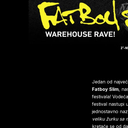
Jedan od najveći
Fatboy Slim
, na
festivala! Vodeć
festival nastupi
jednostavno naz
veliku žurku sa 
kretaće se od da