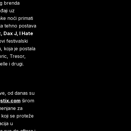
eg brenda
đaji uz
ke noći primati
ita tehno postava
, Dax J, I Hate
vi festivalski
, koja je postala
ric, Tresor,
le i drugi.
ave, od danas su
gstix.com
širom
 menjane za
koji se proteže
cija u