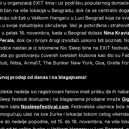
al u organizaciji EXIT tima i uz podršku popularnog domać
ržan na više lokacija u Beogradu, dok će se centralni doga
ciju održati u Velikom Hangaru u Luci Beograd koja će sva
ca u svoje industrijsko okruženje. Već je potvrđena i strahov
 u petak 16. novembra, kada u Beograd dolaze
Nina Kraviz
 Perala
, dok će i brojni drugi izvođači uskoro biti poznati. No
odice nastao je iz istoimene No Sleep bine na EXIT festivalu
ata po gostovanju čuvenih svetskih klubova kao što su Fab
ub, Nitsa, Arma17, The Bunker New York, Goa, Grelle Forel
vnoj prodaji od danas i na blagajnama!
tekle nedelje svi registrovani fanovi imali priliku da ih nab
Sleep festival dostupne i na blagajnama prodajne mreže
Gi
utem sajta
Nosleepfestival.com
. Festivalske ulaznice biće
mogućuju ulaz na sve žurke i lokacije tokom celog vikenda 
e do nedelje popodne, od 15. do 18. novembra, na više loka