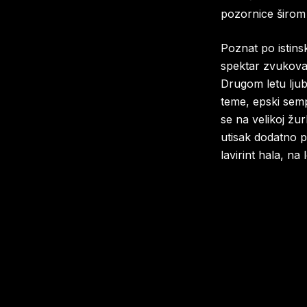
pozornice širom 
Poznat po istins
spektar zvukova 
Drugom letu ljuba
teme, epski sempl
se na velikoj žu
utisak dodatno p
lavirint hala, na