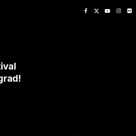
FACEBOOK
X-
YOUTUBE
INSTAGR
FLIC
TWITTER
ival
grad!