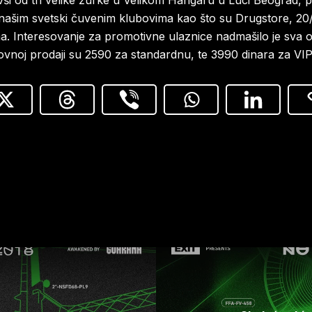
i od tri velike žurke u Velikom Hangaru u Luci Beograd, pa
 našim svetski čuvenim klubovima kao što su Drugstore, 20
a. Interesovanje za promotivne ulaznice nadmašilo je sva o
vnoj prodaji su 2590 za standardnu, te 3990 dinara za VIP