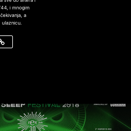
 sve do aftera i
/44, i mnogim
čekivanja, a
 ulaznicu.