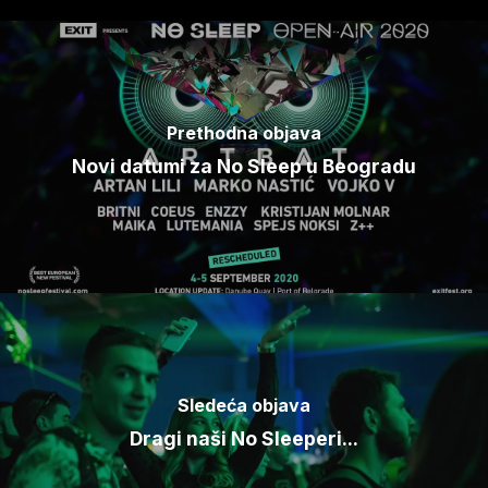
Prethodna objava
Novi datumi za No Sleep u Beogradu
Sledeća objava
Dragi naši No Sleeperi...