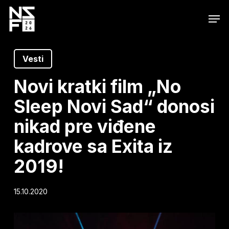
Skip
Men
to
main
content
Vesti
Novi kratki film „No
Sleep Novi Sad“ donosi
nikad pre viđene
kadrove sa Exita iz
2019!
15.10.2020