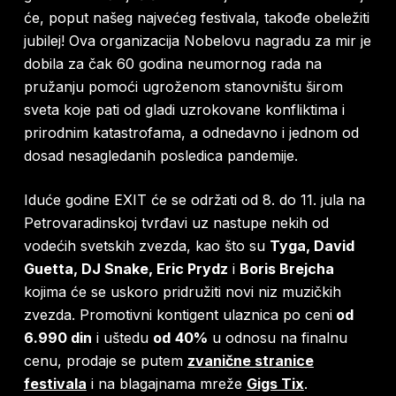
će, poput našeg najvećeg festivala, takođe obeležiti
jubilej! Ova organizacija Nobelovu nagradu za mir je
dobila za čak 60 godina neumornog rada na
pružanju pomoći ugroženom stanovništu širom
sveta koje pati od gladi uzrokovane konfliktima i
prirodnim katastrofama, a odnedavno i jednom od
dosad nesagledanih posledica pandemije.
Iduće godine EXIT će se održati od 8. do 11. jula na
Petrovaradinskoj tvrđavi uz nastupe nekih od
vodećih svetskih zvezda, kao što su
Tyga, David
Guetta, DJ Snake, Eric Prydz
i
Boris Brejcha
kojima će se uskoro pridružiti novi niz muzičkih
zvezda. Promotivni kontigent ulaznica po ceni
od
6.990 din
i uštedu
od
40%
u odnosu na finalnu
cenu, prodaje se putem
zvanične stranice
festivala
i na blagajnama mreže
Gigs Tix
.