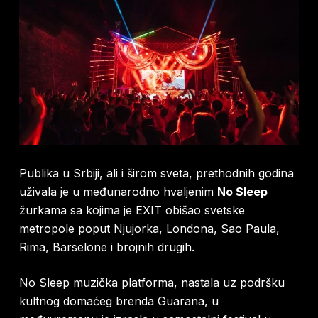
Publika u Srbiji, ali i širom sveta, prethodnih godina
uživala je u međunarodno hvaljenim
No Sleep
žurkama sa kojima je EXIT obišao svetske
metropole poput Njujorka, Londona, Sao Paula,
Rima, Barselone i brojnih drugih.
No Sleep muzička platforma, nastala uz podršku
kultnog domaćeg brenda Guarana, u