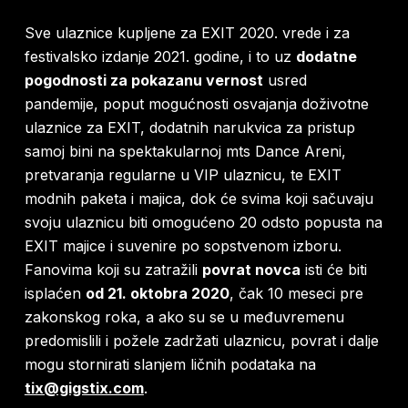
Sve ulaznice kupljene za EXIT 2020. vrede i za
festivalsko izdanje 2021. godine, i to uz
dodatne
pogodnosti za pokazanu vernost
usred
pandemije, poput mogućnosti osvajanja doživotne
ulaznice za EXIT, dodatnih narukvica za pristup
samoj bini na spektakularnoj mts Dance Areni,
pretvaranja regularne u VIP ulaznicu, te EXIT
modnih paketa i majica, dok će svima koji sačuvaju
svoju ulaznicu biti omogućeno 20 odsto popusta na
EXIT majice i suvenire po sopstvenom izboru.
Fanovima koji su zatražili
povrat novca
isti će biti
isplaćen
od 21. oktobra 2020
, čak 10 meseci pre
zakonskog roka, a ako su se u međuvremenu
predomislili i požele zadržati ulaznicu, povrat i dalje
mogu stornirati slanjem ličnih podataka na
tix@gigstix.com
.