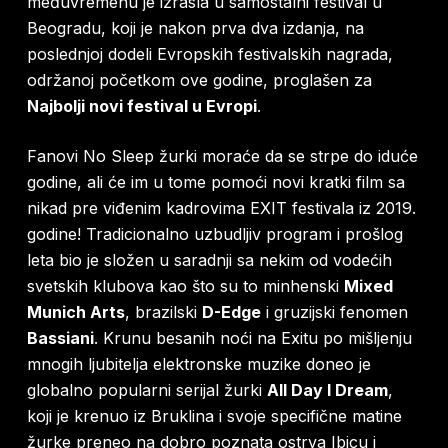
međuvremenu je izrasla u samostalni festival u
Beogradu, koji je nakon prva dva izdanja, na
poslednjoj dodeli Evropskih festivalskih nagrada,
održanoj početkom ove godine, proglašen za
Najbolji novi festival u Evropi
.
Fanovi No Sleep žurki moraće da se strpe do iduće
godine, ali će im u tome pomoći novi kratki film sa
nikad pre viđenim kadrovima EXIT festivala iz 2019.
godine! Tradicionalno uzbudljiv program i prošlog
leta bio je složen u saradnji sa nekim od vodećih
svetskih klubova kao što su to minhenski
Mixed
Munich Arts
, brazilski
D-Edge
i gruzijski fenomen
Bassiani
. Krunu besanih noći na Exitu po mišljenju
mnogih ljubitelja elektronske muzike doneo je
globalno popularni serijal žurki
All Day I Dream
,
koji je krenuo iz Bruklina i svoje specifične matine
žurke preneo na dobro poznata ostrva Ibicu i