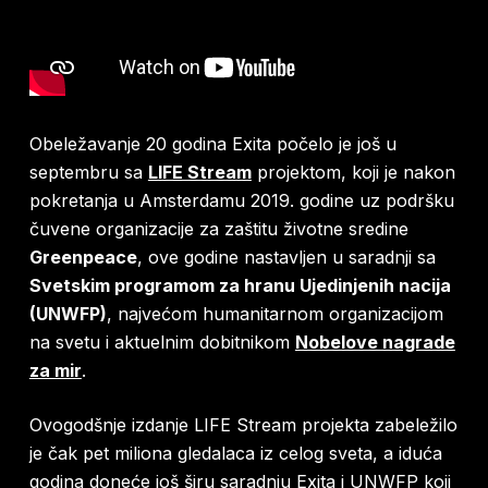
Obeležavanje 20 godina Exita počelo je još u
septembru sa
LIFE Stream
projektom, koji je nakon
pokretanja u Amsterdamu 2019. godine uz podršku
čuvene organizacije za zaštitu životne sredine
Greenpeace
, ove godine nastavljen u saradnji sa
Svetskim programom za hranu Ujedinjenih nacija
(UNWFP)
, najvećom humanitarnom organizacijom
na svetu i aktuelnim dobitnikom
Nobelove nagrade
za mir
.
Ovogodšnje izdanje LIFE Stream projekta zabeležilo
je čak pet miliona gledalaca iz celog sveta, a iduća
godina doneće još širu saradnju Exita i UNWFP koji