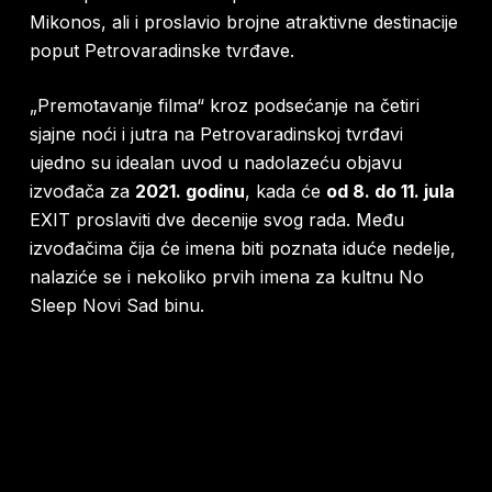
Mikonos, ali i proslavio brojne atraktivne destinacije
poput Petrovaradinske tvrđave.
„Premotavanje filma“ kroz podsećanje na četiri
sjajne noći i jutra na Petrovaradinskoj tvrđavi
ujedno su idealan uvod u nadolazeću objavu
izvođača za
2021. godinu
, kada će
od 8. do 11. jula
EXIT proslaviti dve decenije svog rada. Među
izvođačima čija će imena biti poznata iduće nedelje,
nalaziće se i nekoliko prvih imena za kultnu No
Sleep Novi Sad binu.