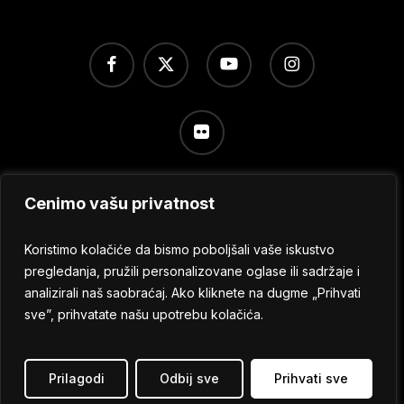
facebook
x-
youtube
instagram
twitter
flickr
Cenimo vašu privatnost
Uslovi korišćenja
/
Politika privatnosti
/
Podešavanje
kolačića
Koristimo kolačiće da bismo poboljšali vaše iskustvo
pregledanja, pružili personalizovane oglase ili sadržaje i
analizirali naš saobraćaj. Ako kliknete na dugme „Prihvati
© 2024 No Sleep Festival
sve”, prihvatate našu upotrebu kolačića.
Sva prava zadržana.
Prilagodi
Odbij sve
Prihvati sve