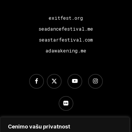
exitfest.org
seadancefestival.me
seastarfestival.com
adawakening.me
facebook
x-
youtube
instagram
twitter
flickr
Cenimo vašu privatnost