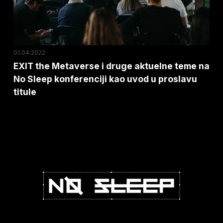
teme
na
No
Sleep
01.04.2022
konferenciji
EXIT the Metaverse i druge aktuelne teme na
No Sleep konferenciji kao uvod u proslavu
kao
titule
uvod
u
proslavu
titule