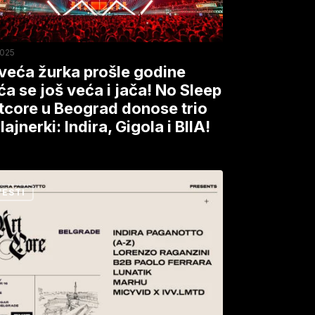
2025
veća žurka prošle godine
ća se još veća i jača! No Sleep
rtcore u Beograd donose trio
p
ajnerki: Indira, Gigola i BIIA!
ore
a
rad
VESTI
notto
se
ala
rad
jnerki:
a,
v
a