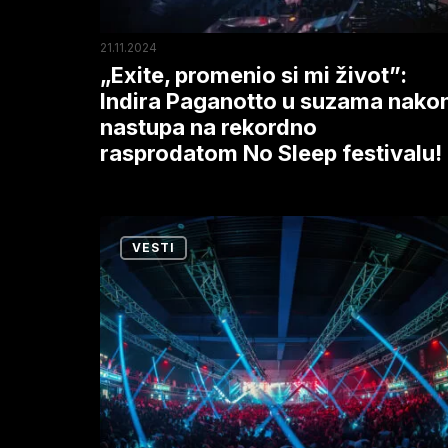
u
suzama
21.11.2024
nakon
„Exite, promenio si mi život”:
nastupa
Indira Paganotto u suzama nako
nastupa na rekordno
na
rasprodatom No Sleep festivalu!
rekordno
rasprodatom
No
EXIT
Sleep
VESTI
okupio
festivalu!
svet
u
prestonici
–
preko
10.000