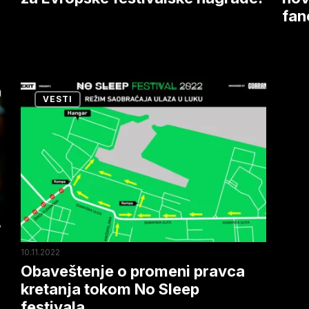
fan
iz
celo
sveta
Obaveštenje
VESTI
o
promeni
pravca
kretanja
tokom
No
Sleep
festivala
10.11.2022
Obaveštenje o promeni pravca
kretanja tokom No Sleep
festivala