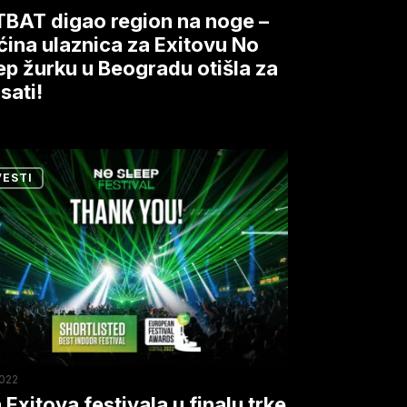
vu
BAT digao region na noge –
ćina ulaznica za Exitovu No
ep žurku u Beogradu otišla za
p
sati!
u
radu
VESTI
va
vala
u
lji
pski
2022
al!
 Exitova festivala u finalu trke