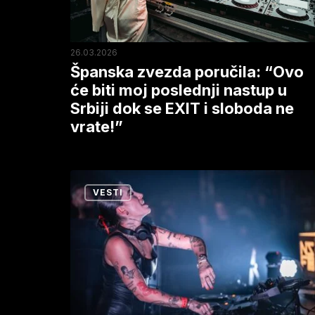
moj
poslednji
nastup
26.03.2026
u
Španska zvezda poručila: “Ovo
Srbiji
će biti moj poslednji nastup u
Srbiji dok se EXIT i sloboda ne
dok
vrate!”
se
EXIT
i
„Exite,
sloboda
VESTI
promenio
ne
si
vrate!”
mi
život”:
Indira
Paganotto