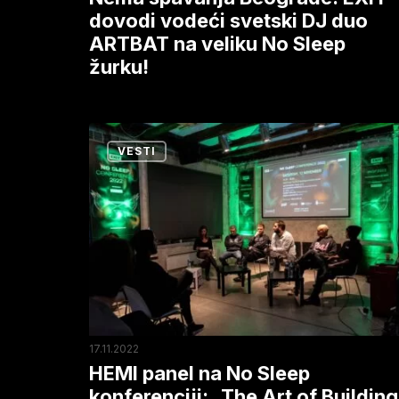
na
dovodi vodeći svetski DJ duo
ARTBAT na veliku No Sleep
veliku
žurku!
No
Sleep
žurku!
HEMI
VESTI
panel
na
No
Sleep
konferenciji:
„The
Art
of
17.11.2022
Building
HEMI panel na No Sleep
an
konferenciji: „The Art of Building