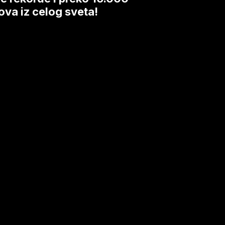
ova iz celog sveta!
g
!