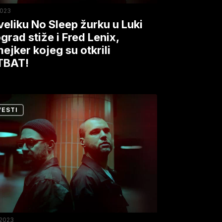
2023
veliku No Sleep žurku u Luki
grad stiže i Fred Lenix,
mejker kojeg su otkrili
,
TBAT!
jker
BAT
i
VESTI
BAT!
n
ina
ica
.2023