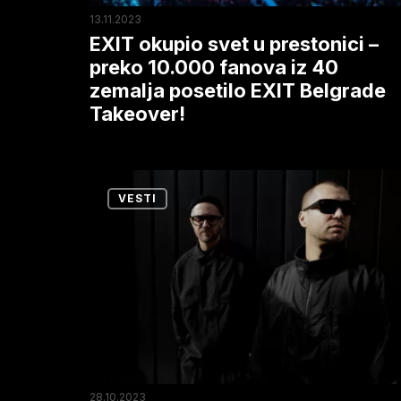
fanova
13.11.2023
iz
EXIT okupio svet u prestonici –
40
preko 10.000 fanova iz 40
zemalja posetilo EXIT Belgrade
zemalja
Takeover!
posetilo
EXIT
Belgrade
Pred
Takeover!
VESTI
veliki
nastup
u
Beogradu
ARTBAT
lansirali
još
jedan
28.10.2023