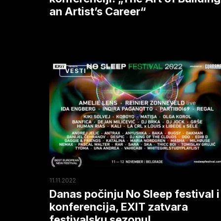
an Artist’s Career“
Artist’s
Career“
Danas
VESTI
počinju
No
Sleep
festival
i
konferencija,
EXIT
zatvara
11.11.2022
festivalsku
Danas počinju No Sleep festival i
sezonu!
konferencija, EXIT zatvara
festivalsku sezonu!