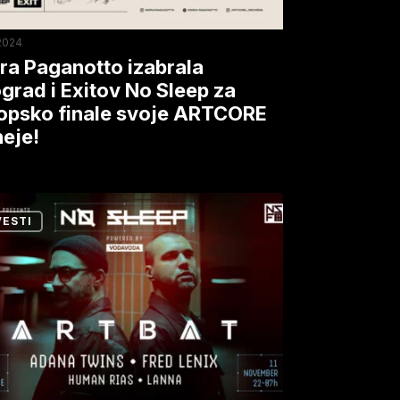
p
2024
psko
ira Paganotto izabrala
e
grad i Exitov No Sleep za
opsko finale svoje ARTCORE
neje!
CORE
je!
VESTI
u
p
u
rad