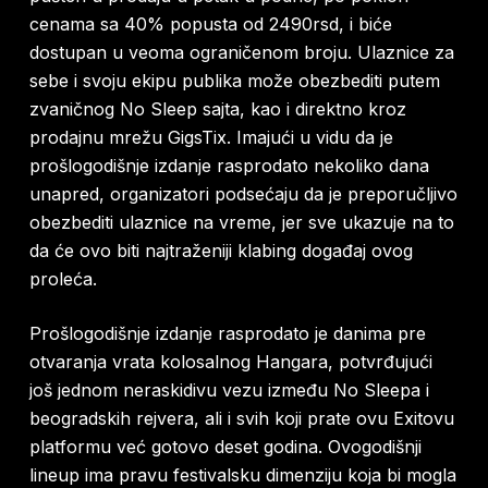
cenama sa 40% popusta od 2490rsd, i biće
dostupan u veoma ograničenom broju. Ulaznice za
sebe i svoju ekipu publika može obezbediti putem
zvaničnog No Sleep sajta, kao i direktno kroz
prodajnu mrežu GigsTix. Imajući u vidu da je
prošlogodišnje izdanje rasprodato nekoliko dana
unapred, organizatori podsećaju da je preporučljivo
obezbediti ulaznice na vreme, jer sve ukazuje na to
da će ovo biti najtraženiji klabing događaj ovog
proleća.
Prošlogodišnje izdanje rasprodato je danima pre
otvaranja vrata kolosalnog Hangara, potvrđujući
još jednom neraskidivu vezu između No Sleepa i
beogradskih rejvera, ali i svih koji prate ovu Exitovu
platformu već gotovo deset godina. Ovogodišnji
lineup ima pravu festivalsku dimenziju koja bi mogla