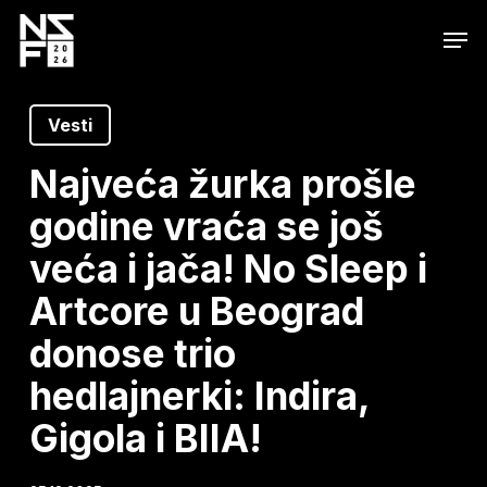
Skip
Men
to
main
content
Vesti
Najveća žurka prošle
godine vraća se još
veća i jača! No Sleep i
Artcore u Beograd
donose trio
hedlajnerki: Indira,
Gigola i BIIA!