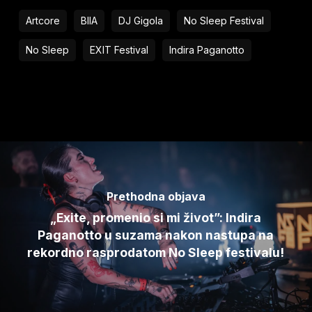
Artcore
BIIA
DJ Gigola
No Sleep Festival
No Sleep
EXIT Festival
Indira Paganotto
Prethodna objava
„Exite, promenio si mi život”: Indira
Paganotto u suzama nakon nastupa na
rekordno rasprodatom No Sleep festivalu!