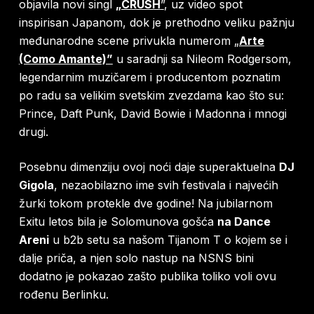
objavila novi singl
„CRUSH
”
, uz video spot
inspirisan Japanom, dok je prethodno veliku pažnju
međunarodne scene privukla numerom
„
Arte
(Como Amante)”
u saradnji sa Nileom Rodgersom,
legendarnim muzičarem i producentom poznatim
po radu sa velikim svetskim zvezdama kao što su:
Prince, Daft Punk, David Bowie i Madonna i mnogi
drugi.
Posebnu dimenziju ovoj noći daje superaktuelna
DJ
Gigola
, nezaobilazno ime svih festivala i najvećih
žurki tokom protekle dve godine! Na jubilarnom
Exitu letos bila je Solomunova gošća
na Dance
Areni
u b2b setu sa našom Tijanom T o kojem se i
dalje priča, a njen solo nastup na NSNS bini
dodatno je pokazao zašto publika toliko voli ovu
rođenu Berlinku.