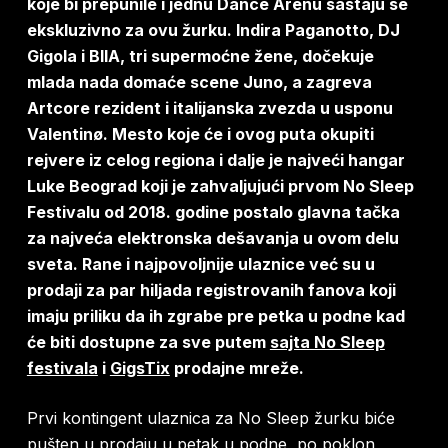
koje bi prepunile i jednu Dance Arenu sastaju se
ekskluzivno za ovu žurku. Indira Paganotto, DJ
Gigola i BIIA, tri supermoćne žene, dočekuje
mlada nada domaće scene Juno, a zagreva
Artcore rezident i italijanska zvezda u usponu
Valentinø. Mesto koje će i ovog puta okupiti
rejvere iz celog regiona i dalje je najveći hangar
Luke Beograd koji je zahvaljujući prvom No Sleep
Festivalu od 2018. godine postalo glavna tačka
za najveća elektronska dešavanja u ovom delu
sveta. Rane i najpovoljnije ulaznice već su u
prodaji za par hiljada registrovanih fanova koji
imaju priliku da ih zgrabe pre petka u podne kad
će biti dostupne za sve putem
sajta No Sleep
festivala
i
GigsTix
prodajne mreže.
Prvi kontingent ulaznica za No Sleep žurku biće
pušten u prodaju u petak u podne, po poklon