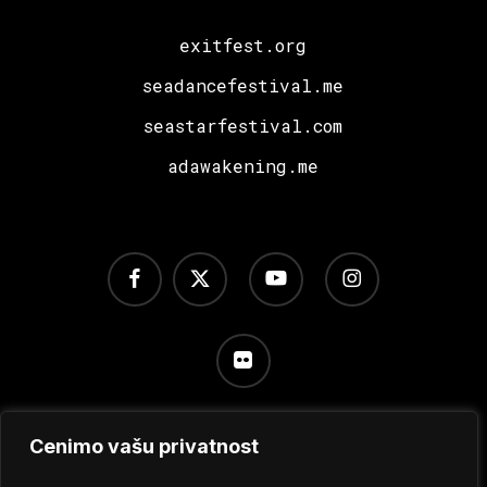
exitfest.org
seadancefestival.me
seastarfestival.com
adawakening.me
facebook
x-
youtube
instagram
twitter
flickr
Cenimo vašu privatnost
Uslovi korišćenja
/
Politika privatnosti
/
Podešavanje