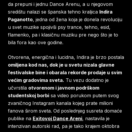
da prepuni i jednu Dance Arenu, a u njegovom
središtu nalazi se španska tehno kraljica
Indira
Paganotto
, jedna od žena koja je donela revoluciju
u svet muzike spojivši psy trance, tehno, esid,
flamenko, pa i klasičnu muziku pre nego što je to
bila fora kao ove godine.
Otvorena, energična i lucidna, Indira je brzo postala
omiljena kod nas, dok je u svetu nizala glavne
festivalske bine i obarala rekorde prodaje u svim
većim gradovima sveta.
Tu vezu dodatno je
učvrstila
otvorenom i javnom podrškom
studentskoj borbi
sa video porukom putem svog
zvaničnog Instagram kanala kojeg prate milioni
fanova širom sveta. Od poslednjeg susreta domaće
publike na
Exitovoj Dance Areni
, nastavila je
intenzivan autorski rad, pa je tako krajem oktobra