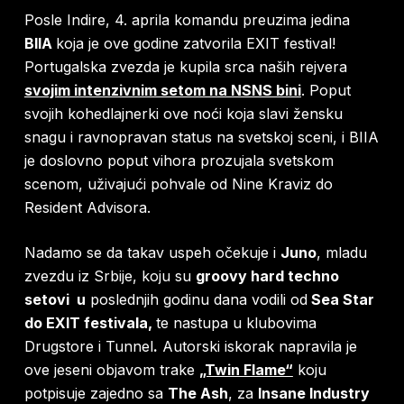
Posle Indire, 4. aprila komandu preuzima jedina
BIIA
koja je ove godine zatvorila EXIT festival!
Portugalska zvezda je kupila srca naših rejvera
svojim intenzivnim setom na NSNS bini
. Poput
svojih kohedlajnerki ove noći koja slavi žensku
snagu i ravnopravan status na svetskoj sceni, i BIIA
je doslovno poput vihora prozujala svetskom
scenom, uživajući pohvale od Nine Kraviz do
Resident Advisora.
Nadamo se da takav uspeh očekuje i
Juno
, mladu
zvezdu iz Srbije, koju su
groovy hard techno
setovi u
poslednjih godinu dana vodili od
Sea Star
do EXIT festivala,
te nastupa u klubovima
Drugstore i Tunnel
.
Autorski iskorak napravila je
ove jeseni objavom trake
„Twin Flame“
koju
potpisuje zajedno sa
The Ash
, za
Insane Industry