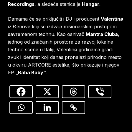
Recordings
, a sledeća stanica je
Hangar
.
Damama će se priključiti i DJ i producent
Valentinø
iz Đenove koji se izdvaja misionarskim pristupom
savremenom technu. Kao osnivač
Mantra Cluba
,
jednog od značajnih prostora za razvoj lokalne
techno scene u Italiji, Valentinø godinama gradi
zvuk i identitet koji danas pronalazi prirodno mesto
u okviru ARTCORE estetike, što prikazuje i njegov
EP
„Baba Baby“
.