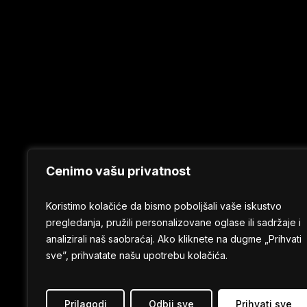
Cenimo vašu privatnost
Koristimo kolačiće da bismo poboljšali vaše iskustvo
pregledanja, pružili personalizovane oglase ili sadržaje i
analizirali naš saobraćaj. Ako kliknete na dugme „Prihvati
sve”, prihvatate našu upotrebu kolačića.
Prilagodi
Odbij sve
Prihvati sve