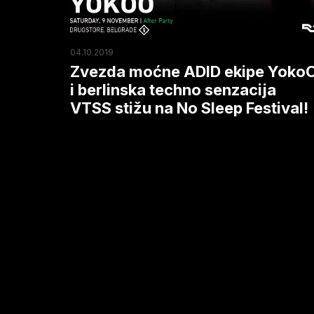
berlinska
techno
senzacija
04.10.2019
VTSS
Zvezda moćne ADID ekipe Yoko
stižu
i berlinska techno senzacija
VTSS stižu na No Sleep Festival!
na
No
Sleep
Festival!