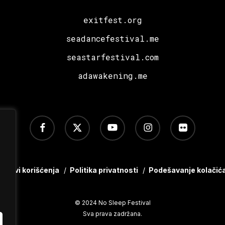
exitfest.org
seadancefestival.me
seastarfestival.com
adawakening.me
facebook
x-
youtube
instagram
flickr
twitter
Uslovi korišćenja
/
Politika privatnosti
/
Podešavanje kolačić
© 2024 No Sleep Festival
Sva prava zadržana.