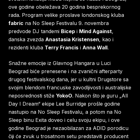
ove godine obeležava 20 godina besprekornog
rada. Program velike proslave londonskog kluba
fabric
na No Sleep Festivalu 9. novembra
predvode DJ tandemi
Bicep
i
Mind Against
,
danska zvezda
Anastasia Kristensen
, kao i
rezidenti kluba
Terry Francis
i
Anna Wall
.
Snažne emocije iz Glavnog Hangara u Luci
Beograd biće prenesene i na zvanični afterparty
drugog festivalskog dana, jer u kultni Drugstore sa
svojim blendom francuske zavodljivosti i australijske
neposrednosti stiže
YokoO
. Nakon što je guru „All
Day I Dream“ ekipe Lee Burridge prošle godine
nastupio na No Sleep Festivalu, a potom na No
Sleep binu Exita doveo i celu svoju ekipu, i ove
godine Beograd je nezaobilazan za ADID porodicu
čiji će zvuk u trosatnom setu predstaviti producent