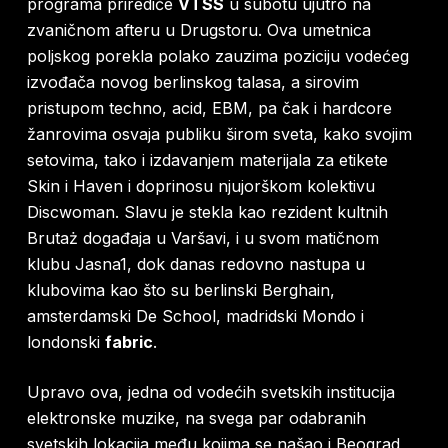
programa prirediće
VTSS
u subotu ujutro na
zvaničnom afteru u Drugstoru. Ova umetnica
poljskog porekla polako zauzima poziciju vodećeg
izvođača novog berlinskog talasa, a sirovim
pristupom techno, acid, EBM, pa čak i hardcore
žanrovima osvaja publiku širom sveta, kako svojim
setovima, tako i izdavanjem materijala za etikete
Skin i Haven i doprinosu njujorškom kolektivu
Discwoman. Slavu je stekla kao rezident kultnih
Brutaż događaja u Varšavi, i u svom matičnom
klubu Jasna1, dok danas redovno nastupa u
klubovima kao što su berlinski Berghain,
amsterdamski De School, madridski Mondo i
londonski
fabric
.
Upravo ova, jedna od vodećih svetskih institucija
elektronske muzike, na svega par odabranih
svetskih lokacija među kojima se našao i Beograd,