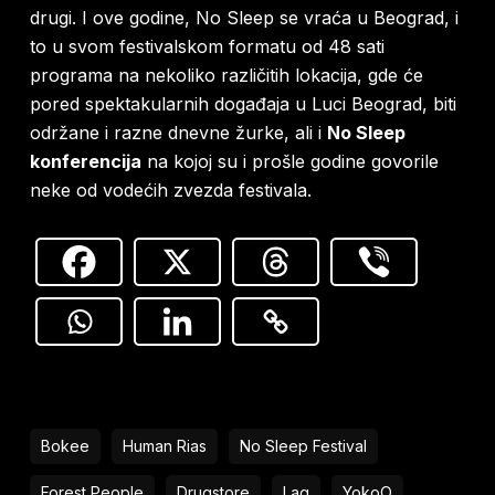
drugi. I ove godine, No Sleep se vraća u Beograd, i
to u svom festivalskom formatu od 48 sati
programa na nekoliko različitih lokacija, gde će
pored spektakularnih događaja u Luci Beograd, biti
održane i razne dnevne žurke, ali i
No Sleep
konferencija
na kojoj su i prošle godine govorile
neke od vodećih zvezda festivala.
Bokee
Human Rias
No Sleep Festival
Forest People
Drugstore
Lag
YokoO