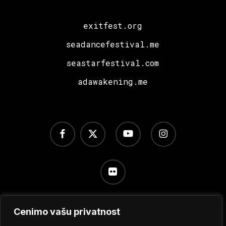
exitfest.org
seadancefestival.me
seastarfestival.com
adawakening.me
facebook
x-
youtube
instagram
twitter
flickr
Cenimo vašu privatnost
Uslovi korišćenja
/
Politika privatnosti
/
Podešavanje