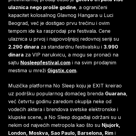
ulaznica nego prošle godine
, a ograničeni
kapacitet kolosalnog Glavnog Hangara u Luci
Beograd, već je dostigao prvu trećinu i ovim
tempom ide ka rasprodaji pre festivala. Cene
ulaznica u prvoj i najpovoljnijoj redovnoj seriji su
2.290 dinara
za standardnu festivalsku i
3.990
dinara
za VIP narukvicu, a mogu se pronaći na
sajtu
Nosleepfestival.com
i na svim prodajnim
mestima u mreži
Gigstix.com
.
Muzička platforma No Sleep koju je EXIT kreirao
uz podršku popularnog domaćeg brenda
Guarana
,
već četvrtu godinu zaredom okuplja neke od
vodećih aktera i brendova svetske elektronske i
klupske scene, a No Sleep događaji održani su u
nekim od najvećih metropola kao što su
Njujork,
London, Moskva, Sao Paulo, Barselona, Rim
i