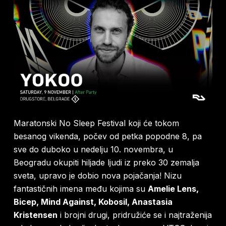
Maratonski No Sleep Festival koji će tokom
besanog vikenda, počev od petka popodne 8, pa
sve do duboko u nedelju 10. novembra, u
Beogradu okupiti hiljade ljudi iz preko 30 zemalja
sveta, upravo je dobio nova pojačanja! Nizu
fantastičnih imena među kojima su
Amelie Lens,
Bicep, Mind Against, Kobosil, Anastasia
Kristensen
i brojni drugi, pridružiće se i najtraženija