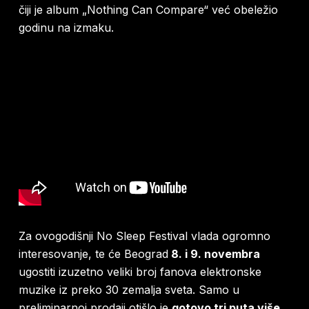
čiji je album „Nothing Can Compare“ već obeležio
godinu na izmaku.
Za ovogodišnji No Sleep Festival vlada ogromno
interesovanje, te će Beograd
8. i 9. novembra
ugostiti izuzetno veliki broj fanova elektronske
muzike iz preko 30 zemalja sveta. Samo u
preliminarnoj prodaji otišlo je
gotovo tri puta više