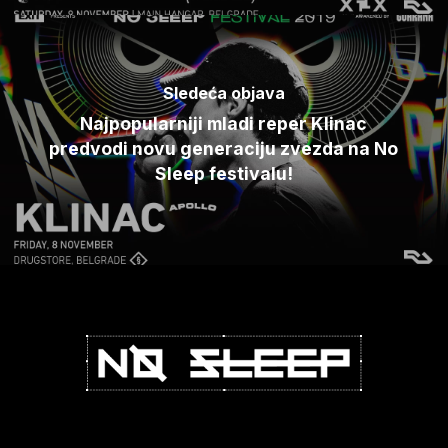
Sledeća objava
Najpopularniji mladi reper Klinac
predvodi novu generaciju zvezda na No
Sleep festivalu!