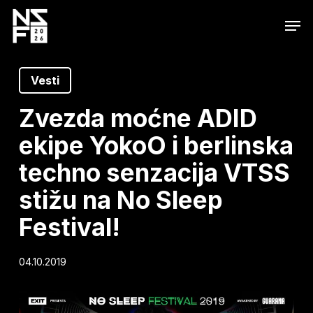
Skip
Men
to
main
content
Vesti
Zvezda moćne ADID
ekipe YokoO i berlinska
techno senzacija VTSS
stižu na No Sleep
Festival!
04.10.2019