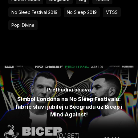
No Sleep Festival 2019
No Sleep 2019
VTSS
Popi Divine
Prethodna objava
Simbol Londona na No Sleep Festivalu:
fabric slavi jubilej u Beogradu uz Bicep i
Mind Against!