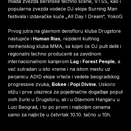
mlada zvezda berlinske techno scene, VTSS, kao i
popularna zvezda vodeće DJ ekipe Burning Man
festivala i izdavačke kuće „All Day I Dream“, YokoO.
Prvog jutra na glavnom densfloru kluba Drugstore
nastupiće i
Human Rias
, rezident kultnog
minhenskog kluba MMA, sa kojim će DJ pult deliti i
regionalni techno producenti sa zavidnom
internacionalnom karijerom
Lag
i
Forest People
, a
već sutradan u isto vreme i na istom mestu uz
perjanicu ADID ekipe vrteće i vedete beogradskog
progressive zvuka,
Bokee
i
Popi Divine
. Uskoro
stižu i prve ulaznice za pojedinačne događaje poput
ovih žurki u Drugstoru, ali i u Glavnom Hangaru u
Luci Beograd, i to po prvim i najboljim cenama
samo za najbrže u četvrtak 10.10. tačno u 10h.