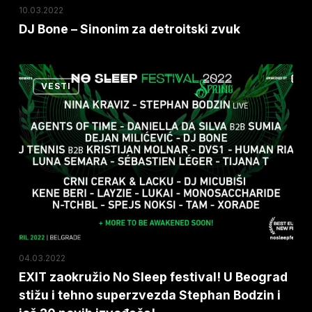
10.03.2022
DJ Bone – Sinonim za detroitski zvuk
EXIT
VESTI
zaokružio
No
Sleep
festival!
U
Beograd
stižu
i
tehno
04.03.2022
superzvezda
EXIT zaokružio No Sleep festival! U Beograd
stižu i tehno superzvezda Stephan Bodzin i
Stephan