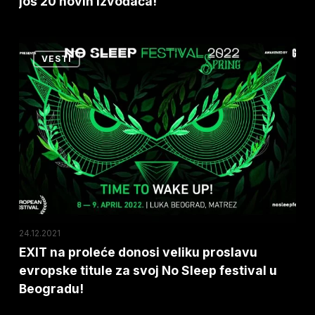
još 20 novih izvođača!
Bodzin
i
još
EXIT
VESTI
20
na
novih
proleće
izvođača!
donosi
veliku
proslavu
evropske
titule
za
svoj
24.12.2021
No
EXIT na proleće donosi veliku proslavu
evropske titule za svoj No Sleep festival u
Sleep
Beogradu!
festival
u