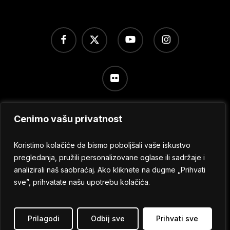
facebook
x-
youtube
instagram
twitter
flickr
Cenimo vašu privatnost
Uslovi korišćenja
/
Politika privatnosti
/
Podešavanje
kolačića
Koristimo kolačiće da bismo poboljšali vaše iskustvo
pregledanja, pružili personalizovane oglase ili sadržaje i
analizirali naš saobraćaj. Ako kliknete na dugme „Prihvati
© 2024 No Sleep Festival
sve”, prihvatate našu upotrebu kolačića.
Sva prava zadržana.
Prilagodi
Odbij sve
Prihvati sve