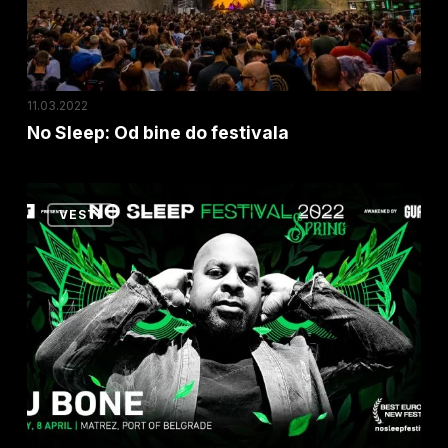
11.03.2022
No Sleep: Od bine do festivala
DJ
VESTI
Bone
–
Sinonim
za
detroitski
zvuk