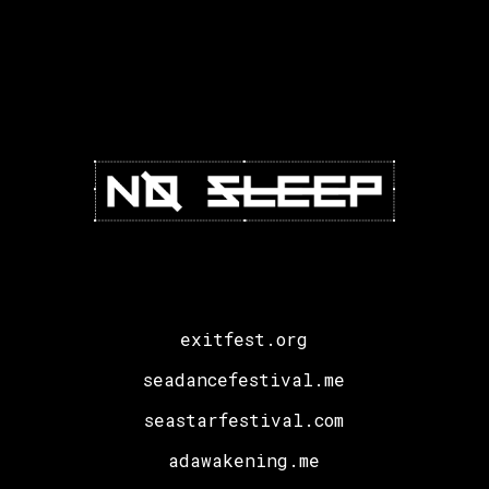
Beogradu!
exitfest.org
seadancefestival.me
seastarfestival.com
adawakening.me