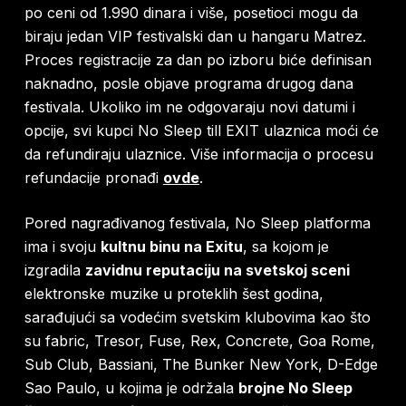
po ceni od 1.990 dinara i više, posetioci mogu da
biraju jedan VIP festivalski dan u hangaru Matrez.
Proces registracije za dan po izboru biće definisan
naknadno, posle objave programa drugog dana
festivala. Ukoliko im ne odgovaraju novi datumi i
opcije, svi kupci No Sleep till EXIT ulaznica moći će
da refundiraju ulaznice. Više informacija o procesu
refundacije pronađi
ovde
.
Pored nagrađivanog festivala, No Sleep platforma
ima i svoju
kultnu binu na Exitu
, sa kojom je
izgradila
zavidnu reputaciju na svetskoj sceni
elektronske muzike u proteklih šest godina,
sarađujući sa vodećim svetskim klubovima kao što
su fabric, Tresor, Fuse, Rex, Concrete, Goa Rome,
Sub Club, Bassiani, The Bunker New York, D-Edge
Sao Paulo, u kojima je održala
brojne No Sleep