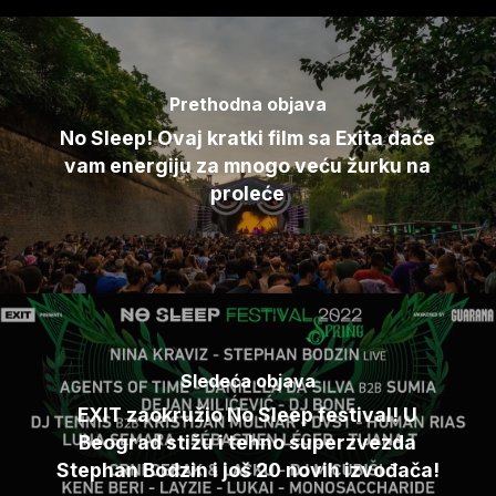
Prethodna objava
No Sleep! Ovaj kratki film sa Exita daće
vam energiju za mnogo veću žurku na
proleće
Sledeća objava
EXIT zaokružio No Sleep festival! U
Beograd stižu i tehno superzvezda
Stephan Bodzin i još 20 novih izvođača!