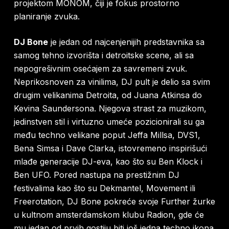
projektom MONOM, čiji je fokus prostorno
planiranje zvuka.
DJ Bone
je jedan od najcenjenijih predstavnika sa
samog tehno izvorišta i detroitske scene, ali sa
nepogrešivnim osećajem za savremeni zvuk.
Neprikosnoven za vinilima, DJ pult je delio sa svim
drugim velikanima Detroita, od Juana Atkinsa do
Kevina Saundersona. Njegova strast za muzikom,
jedinstven stil i virtuzno umeće pozicionirali su ga
među techno velikane poput Jeffa Millsa, DVS1,
Bena Simsa i Dave Clarka, istovremeno inspirišući
mlađe generacije DJ-eva, kao što su Ben Klock i
Ben UFO. Pored nastupa na prestižnim DJ
festivalima kao što su Dekmantel, Movement ili
Freerotation, DJ Bone pokreće svoje Further žurke
u kultnom amsterdamskom klubu Radion, gde će
mu jedan od prvih gostiju biti još jedna techno ikona