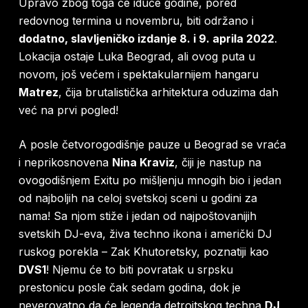
Upravo zbog toga će iduće godine, pored
redovnog termina u novembru, biti održano i
dodatno, slavljeničko izdanje 8. i 9. aprila 2022
.
Lokacija ostaje Luka Beograd, ali ovog puta u
novom, još većem i spektakularnijem hangaru
Matrez
, čija brutalistička arhitektura oduzima dah
već na prvi pogled!
A posle četvorogodišnje pauze u Beograd se vraća
i neprikosnovena
Nina Kraviz
, čiji je nastup na
ovogodišnjem Exitu po mišljenju mnogih bio i jedan
od najboljih na celoj svetskoj sceni u godini za
nama! Sa njom stiže i jedan od najpoštovanijih
svetskih DJ-eva, živa techno ikona i američki DJ
ruskog porekla – Zak Khutoretsky, poznatiji kao
DVS1
! Njemu će to biti povratak u srpsku
prestonicu posle čak sedam godina, dok je
neverovatno da će legenda detroitskog techna
DJ