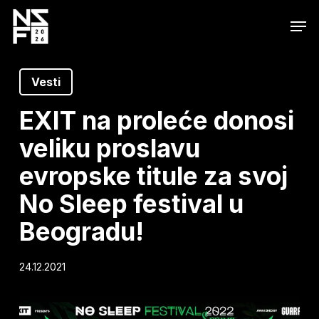
Skip
Men
to
main
content
Vesti
EXIT na proleće donosi
veliku proslavu
evropske titule za svoj
No Sleep festival u
Beogradu!
24.12.2021