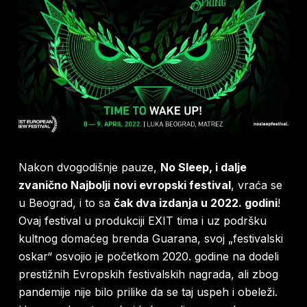
Nakon dvogodišnje pauze,
No Sleep, i dalje
zvanično Najbolji novi evropski festival
, vraća se
u Beograd, i to sa
čak dva izdanja u 2022. godini
!
Ovaj festival u produkciji EXIT tima i uz podršku
kultnog domaćeg brenda Guarana, svoj „festivalski
oskar“ osvojio je početkom 2020. godine na dodeli
prestižnih Evropskih festivalskih nagrada, ali zbog
pandemije nije bilo prilike da se taj uspeh i obeleži.