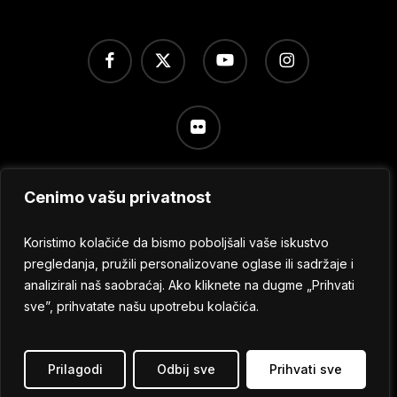
facebook
x-
youtube
instagram
twitter
flickr
Cenimo vašu privatnost
Uslovi korišćenja
/
Politika privatnosti
/
Podešavanje
kolačića
Koristimo kolačiće da bismo poboljšali vaše iskustvo
pregledanja, pružili personalizovane oglase ili sadržaje i
analizirali naš saobraćaj. Ako kliknete na dugme „Prihvati
© 2024 No Sleep Festival
sve”, prihvatate našu upotrebu kolačića.
Sva prava zadržana.
Prilagodi
Odbij sve
Prihvati sve