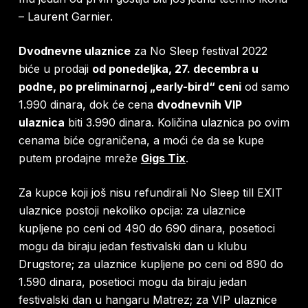
– Laurent Garnier.
Dvodnevne ulaznice
za No Sleep festival 2022
biće u prodaji
od ponedeljka, 27. decembra u
podne, po preliminarnoj „early-bird“ ceni
od samo
1.990 dinara, dok će cena
dvodnevnih VIP
ulaznica
biti 3.990 dinara. Količina ulaznica po ovim
cenama biće ograničena, a moći će da se kupe
putem prodajne mreže
Gigs Tix
.
Za kupce koji još nisu refundirali No Sleep till EXIT
ulaznice postoji nekoliko opcija: za ulaznice
kupljene po ceni od 490 do 690 dinara, posetioci
mogu da biraju jedan festivalski dan u klubu
Drugstore; za ulaznice kupljene po ceni od 890 do
1.590 dinara, posetioci mogu da biraju jedan
festivalski dan u hangaru Matrez; za VIP ulaznice