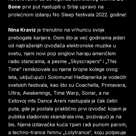
Bone
prvi put nastupiti u Srbiji upravo na
prolećnom izdanju No Sleep festivala 2022. godine!
Nina Kraviz
je trenutno na vrhuncu svoje
prebogate karijere. Osim što je već godinama jedan
od najtraženijih izvođača elektronske muzike u
svetu, njeni novi pop singlovi haraju američkim
radio stanicama, a pesme „Skyscrapers“ i „This
Time“ remiksovale su njene brojne kolege ovog
leta, uključujući i Solomuna! Hedlajnerka je vodećih
svetskih festivala, kao što su Coachella, Primavera,
Ultra, Awakenings, Time Warp, Sonar, a na
Exitovoj mts Dance Areni nastupala je čak četiri
puta, gde je postala praktično prvi izvođač kojem je
publika stadionski skandirala ime, pozivajući je na
bis. Njena izdavačka kuća трип radi punom parom,
a techno-trance himnu „Lolytrance“, koju potpisuje