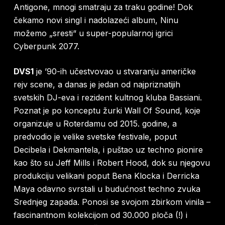
Antigone, mnogi smatraju za traku godine! Dok
čekamo novi singl i nadolazeći album, Ninu
možemo „sresti“ u super-popularnoj igrici
Cyberpunk 2077.
DVS1
je ’90-ih učestvovao u stvaranju američke
rejv scene, a danas je jedan od najpriznatijih
svetskih DJ-eva i rezident kultnog kluba Bassiani.
Poznat je po konceptu žurki Wall Of Sound, koje
organizuje u Roterdamu od 2015. godine, a
predvodio je velike svetske festivale, poput
Decibela i Dekmantela, i puštao uz techno pionire
kao što su Jeff Mills i Robert Hood, dok su njegovu
produkciju velikani poput Bena Klocka i Derricka
Maya odavno svrstali u budućnost techno zvuka
Srednjeg zapada. Ponosi se svojom zbirkom vinila –
fascinantnom kolekcijom od 30.000 ploča (!) i