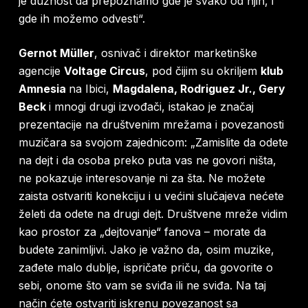
je dužnost da prepoznamo gde je svako od njih, i
gde ih možemo odvesti“
.
Gernot Müller
, osnivač i direktor marketinške
agencije
Voltage Circus
, pod čijim su okriljem
klub
Amnesia
na Ibici,
Magdalena, Rodriguez Jr., Gery
Beck
i mnogi drugi izvođači, istakao je značaj
prezentacije na društvenim mrežama i povezanosti
muzičara sa svojom zajednicom:
„Zamislite da odete
na dejt i da osoba preko puta vas ne govori ništa,
ne pokazuje interesovanje ni za šta. Ne možete
zaista ostvariti konekciju i u većini slučajeva nećete
želeti da odete na drugi dejt. Društvene mreže vidim
kao prostor za „dejtovanje“ fanova – morate da
budete zanimljivi. Jako je važno da, osim muzike,
zađete malo dublje, ispričate priču, da govorite o
sebi, onome što vam se sviđa ili ne sviđa. Na taj
način ćete ostvariti iskrenu povezanost sa