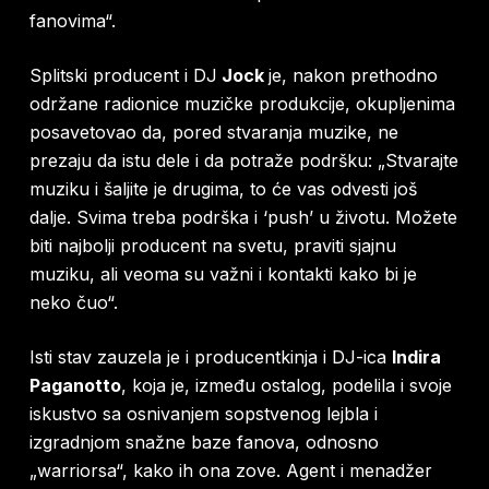
fanovima“.
Splitski producent i
DJ
Jock
je, nakon prethodno
održane radionice muzičke produkcije, okupljenima
posavetovao da, pored stvaranja muzike, ne
prezaju da istu dele i da potraže podršku:
„Stvarajte
muziku i šaljite je drugima, to će vas odvesti još
dalje. Svima treba podrška i ‘push’ u životu. Možete
biti najbolji producent na svetu, praviti sjajnu
muziku, ali veoma su važni i kontakti kako bi je
neko čuo“
.
Isti stav zauzela je i producentkinja i DJ-ica
Indira
Paganotto
, koja je, između ostalog, podelila i svoje
iskustvo sa osnivanjem sopstvenog lejbla i
izgradnjom snažne baze fanova, odnosno
„warriorsa“, kako ih ona zove. Agent i menadžer