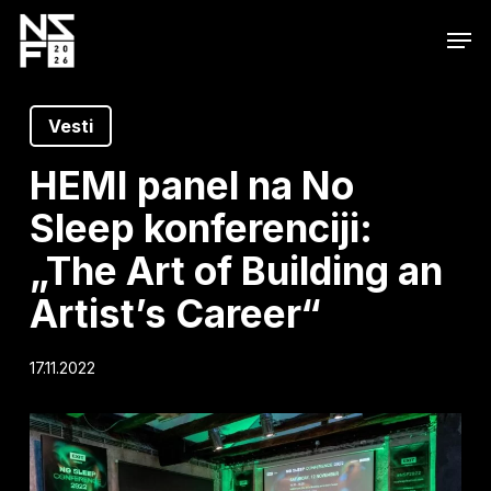
Skip
Men
to
main
content
Vesti
HEMI panel na No
Sleep konferenciji:
„The Art of Building an
Artist’s Career“
17.11.2022