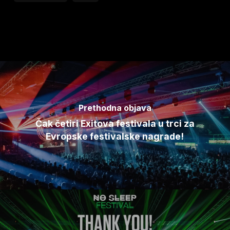
Prethodna objava
Čak četiri Exitova festivala u trci za
Evropske festivalske nagrade!