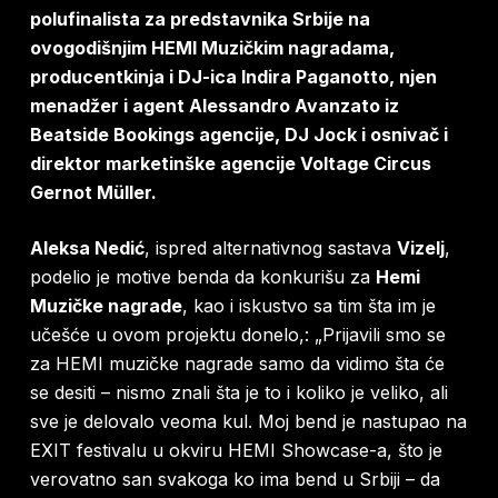
polufinalista za predstavnika Srbije na
ovogodišnjim HEMI Muzičkim nagradama,
producentkinja i DJ-ica Indira Paganotto, njen
menadžer i agent Alessandro Avanzato iz
Beatside Bookings agencije, DJ Jock i osnivač i
direktor marketinške agencije Voltage Circus
Gernot Müller.
Aleksa Nedić
, ispred alternativnog sastava
Vizelj
,
podelio je motive benda da konkurišu za
Hemi
Muzičke nagrade
,
kao i iskustvo sa tim šta im je
učešće u ovom projektu donelo,:
„Prijavili smo se
za HEMI muzičke nagrade samo da vidimo šta će
se desiti – nismo znali šta je to i koliko je veliko, ali
sve je delovalo veoma kul. Moj bend je nastupao na
EXIT festivalu u okviru HEMI Showcase-a, što je
verovatno san svakoga ko ima bend u Srbiji – da