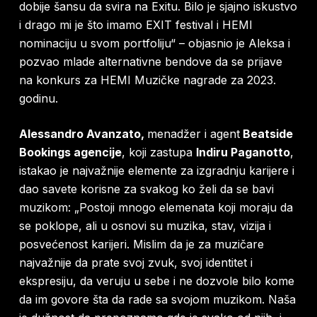
dobije šansu da svira na Exitu. Bilo je sjajno iskustvo
i drago mi je što imamo EXIT festival i HEMI
nominaciju u svom portfoliju“ –
objasnio je Aleksa i
pozvao mlade alternativne bendove da se prijave
na konkurs za HEMI Muzičke nagrade za 2023.
godinu.
Alessandro Avanzato,
menadžer i agent
Beatside
Bookings agencije
, koji zastupa
Indiru Paganotto
,
istakao je najvažnije elemente za izgradnju karijere i
dao savete korisne za svakog ko želi da se bavi
muzikom
: „Postoji mnogo elemenata koji moraju da
se poklope, ali u osnovi su muzika, stav, vizija i
posvećenost karijeri. Mislim da je za muzičare
najvažnije da prate svoj zvuk, svoj identitet i
ekspresiju, da veruju u sebe i ne dozvole bilo kome
da im govore šta da rade sa svojom muzikom. Naša