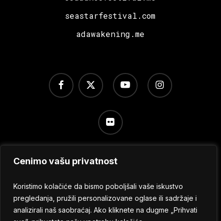
seastarfestival.com
adawakening.me
facebook
x-
youtube
instagram
twitter
flickr
Cenimo vašu privatnost
Uslovi korišćenja
/
Politika privatnosti
/
Podešavanje
kolačića
Koristimo kolačiće da bismo poboljšali vaše iskustvo
pregledanja, pružili personalizovane oglase ili sadržaje i
analizirali naš saobraćaj. Ako kliknete na dugme „Prihvati
© 2024 No Sleep Festival