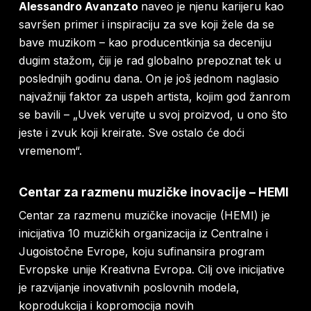
Alessandro Avanzato
naveo je njenu
karijeru kao
savršen primer i inspiraciju za sve koji žele da se
bave muzikom – kao producentkinja sa deceniju
dugim stažom, čiji je rad globalno prepoznat tek u
poslednjih godinu dana. On je još jednom naglasio
najvažniji faktor za uspeh artista, kojim god žanrom
se bavili –
„Uvek verujte u svoj proizvod, u ono što
jeste i zvuk koji kreirate. Sve ostalo će doći
vremenom“
.
Centar za razmenu muzičke inovacije – HEMI
Centar za razmenu muzičke inovacije (HEMI) je
inicijativa 10 muzičkih organizacija iz Centralne i
Jugoistočne Evrope, koju sufinansira program
Evropske unije Kreativna Evropa. Cilj ove inicijative
je razvijanje inovativnih poslovnih modela,
koprodukcija i kopromocija novih