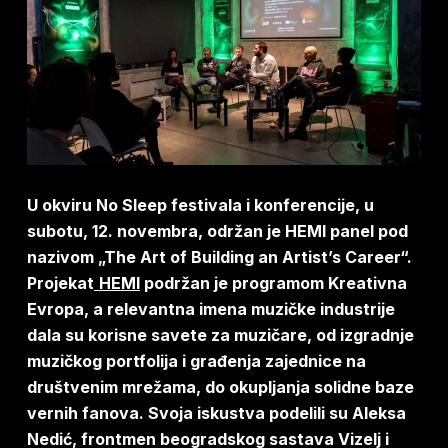
U okviru No Sleep festivala i konferencije, u
subotu, 12. novembra, održan je HEMI panel pod
nazivom „The Art of Building an Artist’s Career“.
Projekat
HEMI
podržan je programom Kreativna
Evropa, a relevantna imena muzičke industrije
dala su korisne savete za muzičare, od izgradnje
muzičkog portfolija i građenja zajednice na
društvenim mrežama, do okupljanja solidne baze
vernih fanova. Svoja iskustva podelili su Aleksa
Nedić, frontmen beogradskog sastava Vizelj i