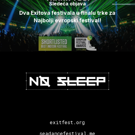
Sledeća objava
Dva Exitova festivala u finalu trke za
Najbolji evropski festival!
exitfest.org
seadancefestival.me