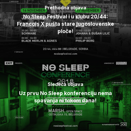
Prethodna objava
No Sleep Festival i u klubu 20/44:
Francois X pušta stare jugoslovenske
ploče!
Sledeća objava
Uz prvu No Sleep konferenciju nema
spavanja ni tokom dana!