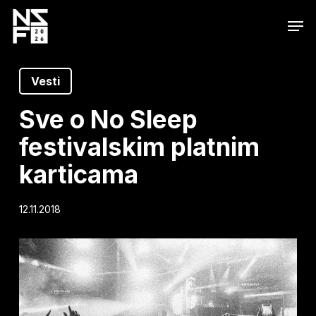
Skip
Men
to
main
content
Vesti
Sve o No Sleep
festivalskim platnim
karticama
12.11.2018