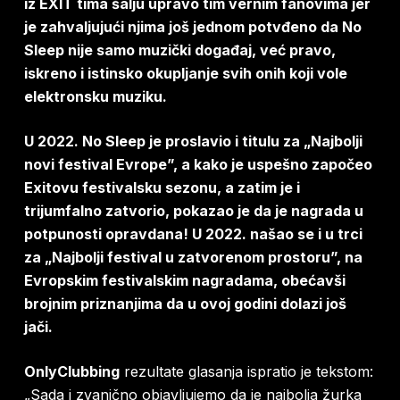
iz EXIT tima šalju upravo tim vernim fanovima jer
je zahvaljujući njima još jednom potvđeno da No
Sleep nije samo muzički događaj, već pravo,
iskreno i istinsko okupljanje svih onih koji vole
elektronsku muziku.
U 2022. No Sleep je proslavio i titulu za „Najbolji
novi festival Evrope”, a kako je uspešno započeo
Exitovu festivalsku sezonu, a zatim je i
trijumfalno zatvorio, pokazao je da je nagrada u
potpunosti opravdana! U 2022. našao se i u trci
za „Najbolji festival u zatvorenom prostoru”, na
Evropskim festivalskim nagradama, obećavši
brojnim priznanjima da u ovoj godini dolazi još
jači.
OnlyClubbing
rezultate glasanja ispratio je tekstom:
„Sada i zvanično objavljujemo da je najbolja žurka