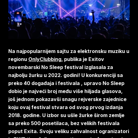
Na najpopularnijem sajtu za elektronsku muziku u
regionu
OnlyClubbing
, publika je Exitov
novembarski No Sleep festival izglasala za
najbolju žurku u 2022. godini! U konkurenciji sa
preko 40 događaja i festivala , upravo No Sleep
dobio je najveći broj među više hiljada glasova,
još jednom pokazavši snagu rejverske zajednice
koju ovaj festival stvara od svog prvog izdanja
2018. godine. U izbor su ušle žurke širom zemlje
sa preko 500 posetilaca, bez velikih festivala
poput Exita. Svoju veliku zahvalnost ogranizatori