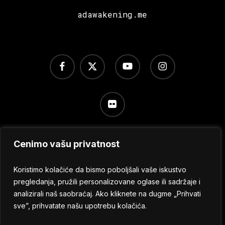
adawakening.me
facebook
x-
youtube
instagram
twitter
flickr
Cenimo vašu privatnost
Uslovi korišćenja
/
Politika privatnosti
/
Podešavanje
kolačića
Koristimo kolačiće da bismo poboljšali vaše iskustvo
pregledanja, pružili personalizovane oglase ili sadržaje i
analizirali naš saobraćaj. Ako kliknete na dugme „Prihvati
© 2024 No Sleep Festival
sve”, prihvatate našu upotrebu kolačića.
Sva prava zadržana.