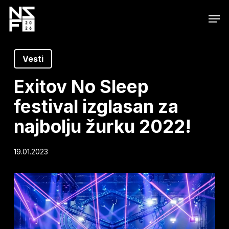
Skip
Men
to
main
content
Vesti
Exitov No Sleep
festival izglasan za
najbolju žurku 2022!
19.01.2023