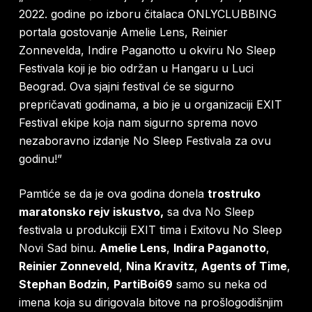
2022. godine po izboru čitalaca ONLYCLUBBING
portala gostovanje Amelie Lens, Reinier
Zonnevelda, Indire Paganotto u okviru No Sleep
Festivala koji je bio održan u Hangaru u Luci
Beograd. Ova sjajni festival će se sigurno
prepričavati godinama, a bio je u organizaciji EXIT
Festival ekipe koja nam sigurno sprema novo
nezaboravno izdanje No Sleep Festivala za ovu
godinu!”
Pamtiće se da je ova godina donela
trostruko
maratonsko rejv iskustvo,
sa dva No Sleep
festivala u produkciji EXIT tima i Exitovu No Sleep
Novi Sad binu.
Amelie Lens
,
Indira Paganotto
,
Reinier Zonneveld
,
Nina Kravitz
,
Agents of Time
,
Stephan Bodzin
,
PartiBoi69
samo su neka od
imena koja su dirigovala bitove na prošlogodišnjim