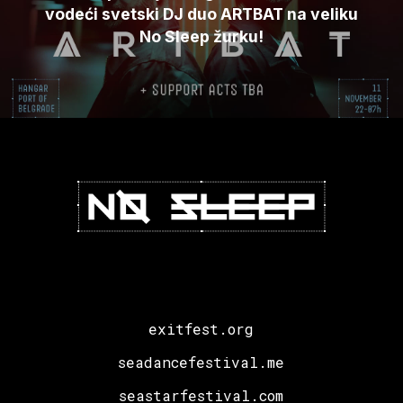
vodeći svetski DJ duo ARTBAT na veliku
No Sleep žurku!
exitfest.org
seadancefestival.me
seastarfestival.com