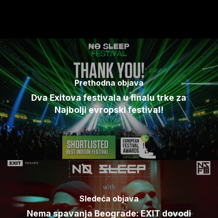
Prethodna objava
Dva Exitova festivala u finalu trke za
Najbolji evropski festival!
Sledeća objava
Nema spavanja Beograde: EXIT dovodi