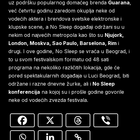
uz podršku popularnog domaćeg brenda
Guarana
,
već četvrtu godinu zaredom okuplja neke od
vodećih aktera i brendova svetske elektronske i
klupske scene, a No Sleep događaji održani su u
nekim od najvećih metropola kao što su
Njujork,
London, Moskva, Sao Paulo, Barselona, Rim
i
drugi. I ove godine, No Sleep se vraća u Beograd, i
to u svom festivalskom formatu od 48 sati
programa na nekoliko različitih lokacija, gde će
pored spektakularnih događaja u Luci Beograd, biti
održane i razne dnevne žurke, ali i
No Sleep
konferencija
na kojoj su i prošle godine govorile
neke od vodećih zvezda festivala.