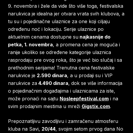
9. novembra i žele da vide što više toga, festivalska
narukvica je idealna jer otvara vrata svih klubova, a
tu su i pojedinačne ulaznice za one koji ciljaju
određenu noć i lokaciju. Serije ulaznice po
aktuelnim cenama dostupne su
najkasnije do
petka, 1. novembra
, a promena cena je moguća i
ranije ukoliko se određene kategorije ulaznica
rasprodaju pre ovog roka, što je već bio slučaj i sa
prethodnim serijama! Trenutna cena festivalske
narukvice je
2.590 dinara
, a u prodaji su i VIP
narukvice za
4.490 dinara
, dok se više informacija
o pojedinačnim događajima i ulaznicama za iste,
može pronaći na sajtu
Nosleepfestival.com
i na
svim prodajnim mestima u mreži
Gigstix.com
.
Prepoznatljivu zavodljivu i zamračenu atmosferu
kluba na Savi,
20/44
, svojim setom prvog dana No