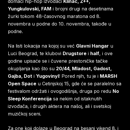
domaći hip-hop izvođači
Klinac, Z++,
Yungkulovski, FAM
i brojni drugi na desetinama
žurki tokom 48-časovnog maratona od 8.
novembra u podne do 10. novembra, takođe u
podne.
Na listi lokacija na kojoj su već
Glavni Hangar
u
Luci Beograd, te klubovi
Drugstore
i
half
, i ove
godine upisaće se i čuvene prestoničke tačke
okupljanja kao što su
20/44, Mladost, Gadost,
Gajba, Dot
i
Yugovinyl
! Pored njih, tu je i
MARSH
Open Space
u Cetinjskoj 15, gde će se paralelno sa
festivalom održati i ovogodišnja, druga po redu
No
Sleep Konferencija
sa nekim od istaknutih
izvođača, i drugih aktera na našoj, ali i svetskoj
muzičkoj sceni.
Za one koji dolaze u Beograd na besani vikend 8. i