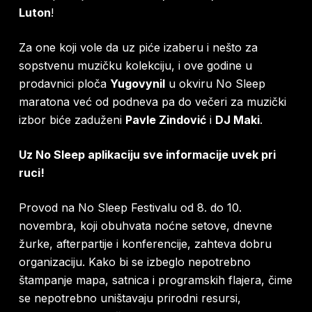
Luton
!
Za one koji vole da uz piće izaberu i nešto za
sopstvenu muzičku kolekciju, i ove godine u
prodavnici ploča
Yugovynil
u okviru No Sleep
maratona već od podneva pa do večeri za muzički
izbor biće zaduženi
Pavle Zindović
i
DJ Maki
.
Uz No Sleep aplikaciju sve informacije uvek pri
ruci!
Provod na No Sleep Festivalu od 8. do 10.
novembra, koji obuhvata noćne setove, dnevne
žurke, afterpartije i konferencije, zahteva dobru
organizaciju. Kako bi se izbeglo nepotrebno
štampanje mapa, satnica i programskih flajera, čime
se nepotrebno uništavaju prirodni resursi,