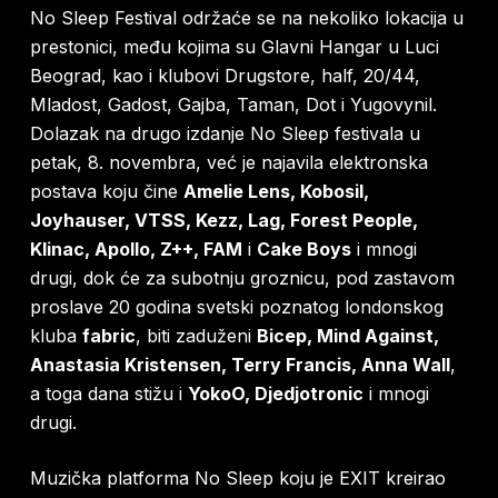
No Sleep Festival održaće se na nekoliko lokacija u
prestonici, među kojima su Glavni Hangar u Luci
Beograd, kao i klubovi Drugstore, half, 20/44,
Mladost, Gadost, Gajba, Taman, Dot i Yugovynil.
Dolazak na drugo izdanje No Sleep festivala u
petak, 8. novembra, već je najavila elektronska
postava koju čine
Amelie Lens, Kobosil,
Joyhauser, VTSS, Kezz, Lag, Forest People,
Klinac, Apollo, Z++, FAM
i
Cake Boys
i mnogi
drugi, dok će za subotnju groznicu, pod zastavom
proslave 20 godina svetski poznatog londonskog
kluba
fabric
, biti zaduženi
Bicep, Mind Against,
Anastasia Kristensen, Terry Francis, Anna Wall
,
a toga dana stižu i
YokoO, Djedjotronic
i mnogi
drugi.
Muzička platforma No Sleep koju je EXIT kreirao