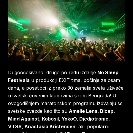
Dugoočekivano, drugo po redu izdanje
No Sleep
Festivala
u produkciji EXIT tima, počinje za osam
dana, a posetioci iz preko 30 zemalja sveta uživaće
u svetski čuvenim klubovima širom Beograda! U
ovogodišnjem maratonskom programu izdvajaju se
svetske zvezde kao što su
Amelie Lens, Bicep,
Mind Against, Kobosil, YokoO, Djedjotronic,
VTSS, Anastasia Kristensen
, ali i popularni