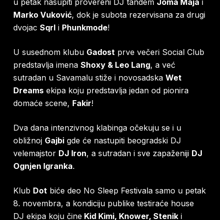
u petak nasupiti provereni DJ tandem
Joma Maja
i
Marko Vuković
, dok je subota rezervisana za drugi
dvojac
Sqrl
i
Phunkmode
!
U susednom klubu
Gadost
prve večeri Social Club
predstavlja imena
Shoxy & Leo Lang
, a već
sutradan u Savamalu stiže i novosadska
Wet
Dreams
ekipa koju predstavlja jedan od pionira
domaće scene,
Fakir
!
Dva dana intenzivnog klabinga očekuju se i u
obližnoj
Gajbi
gde će nastupiti beogradski DJ
velemajstor
DJ Iron
, a sutradan i sve zapaženiji
DJ
Ognjen Igranka
.
Klub
Dot
biće deo No Sleep Festivala samo u petak
8. novembra, a kondiciju publike testiraće house
DJ ekipa koju čine
Kid Kimi, Knower, Stenik
i