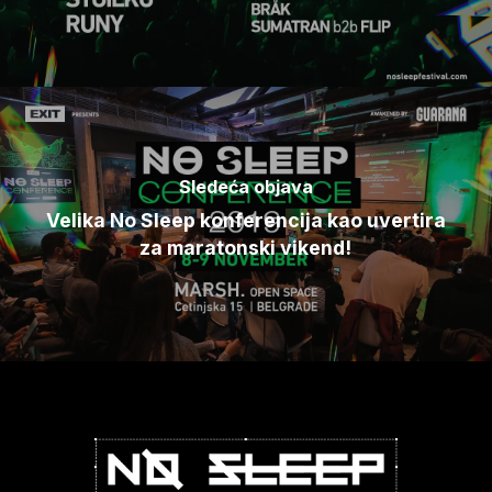
Sledeća objava
Velika No Sleep konferencija kao uvertira
za maratonski vikend!