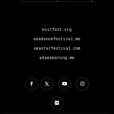
exitfest.org
seadancefestival.me
seastarfestival.com
adawakening.me
facebook
x-
youtube
instagram
twitter
flickr