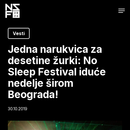
Skip
Men
to
main
content
Vesti
Jedna narukvica za
desetine žurki: No
Sleep Festival iduće
nedelje širom
Beograda!
30.10.2019