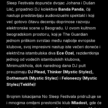
Sleep Festivala dopuniće dvojac Johana i Dušan
Lilić, pripadnici DJ kolektiva
Banda Panda
, čiji
nastupi predstavljaju audiovizuelni spektakl i koji
već gotovo čitavu deceniju doprinose razvoju
elektronske scene u Beogradu. U ovom kultnom
beogradskom prostoru, koji je The Guardian
jednom prilikom svrstao među najbolje evropske
klubove, svoj impresivni nastup iste večeri doneće i
električna istambulska diva
Ece Özel
, rezidentkinja
jednog od vodećih istambulskih klubova,
Minimuzikhola, dok narednog dana DJ pult
preuzimaju
DJ Plead, Thinker (Mystic Stylez),
Dothemath (Mystic Stylez
) i
Feloneezy (Mystic
Stylez/Teklife)
!
Brojnim lokacijama No Sleep Festivala pridružuje se
i mnogima omiljeni prestonički klub
Mladost
, gde će