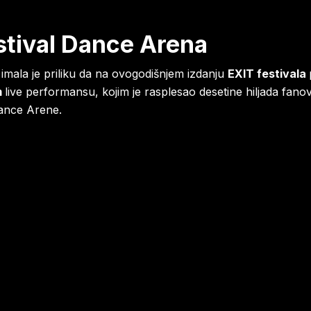
stival Dance Arena
mala je priliku da na ovogodišnjem izdanju
EXIT festivala
m
live performansu, kojim je rasplesao desetine hiljada fan
ance Arene.