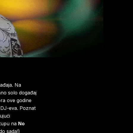
gađaja. Na
hno solo događaj
obra ove godine
0 DJ-eva. Poznat
ujući
stupu na
No
do sada!)