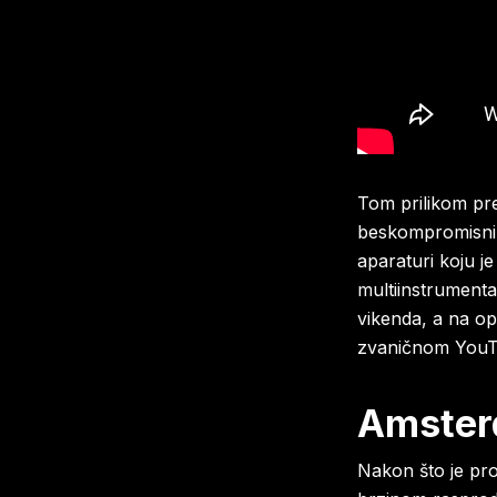
Tom prilikom pr
beskompromisnim
aparaturi koju j
multiinstrumenta
vikenda, a na op
zvaničnom YouT
Amster
Nakon što je pr