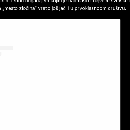
atim tehno događajem kojim je nadmašio i najveće svetske
 „mesto zločina“ vratio još jači i u prvoklasnoom društvu.