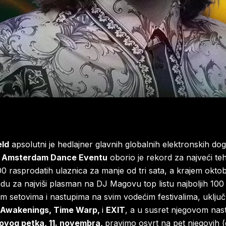
eld
apsolutni je hedlajner glavnih globalnih elektronskih do
m
Amsterdam Dance Eventu
oborio je rekord za najveći te
.000 rasprodatih ulaznica za manje od tri sata, a krajem okt
radu za najviši plasman na DJ Magovu top listu najboljih 10
m setovima i nastupima na svim vodećim festivalima, uključ
 Awakenings, Time Warp,
i
EXIT
, a u susret njegovom na
 ovog petka, 11. novembra,
pravimo osvrt na pet njegovih (