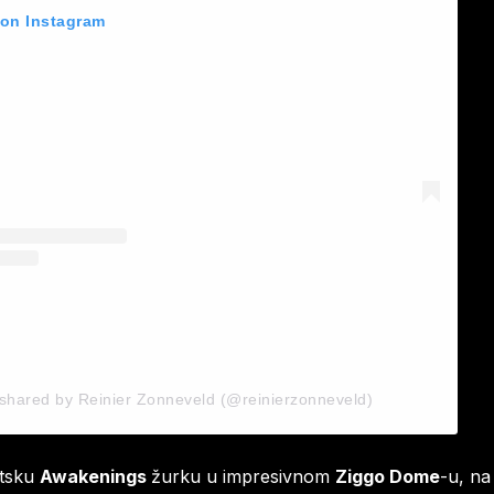
 on Instagram
 shared by Reinier Zonneveld (@reinierzonneveld)
ntsku
Awakenings
žurku u impresivnom
Ziggo Dome
-u, na