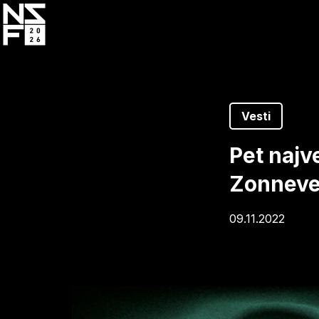
Skip
to
main
content
Vesti
Pet najv
Zonnevel
09.11.2022