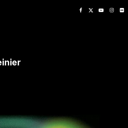
FACEBOOK
X-
YOUTUBE
INSTAGR
FLIC
TWITTER
einier