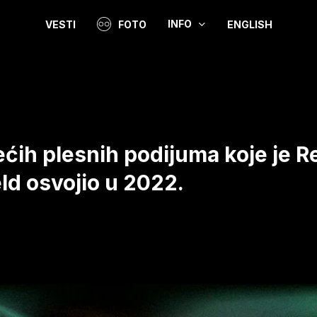
INFO
VESTI
FOTO
ENGLISH
Video
ećih plesnih podijuma koje je R
d osvojio u 2022.