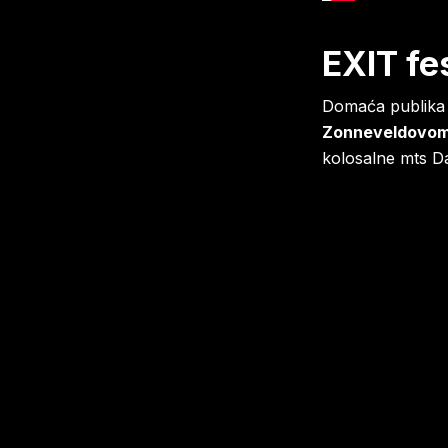
EXIT fe
Domaća publika i
Zonneveldovo
kolosalne mts D