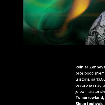
Reinier Zonnev
prošlogodišnje
u istoriji, sa 13
osvojio je i nag
je po maratonski
Tomorrowland,
Sleep festivalu