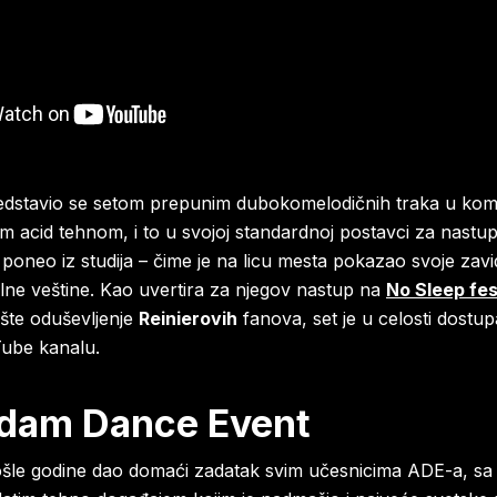
edstavio se setom prepunim dubokomelodičnih traka u komb
 acid tehnom, i to u svojoj standardnoj postavci za nastu
e poneo iz studija – čime je na licu mesta pokazao svoje zav
lne veštine. Kao uvertira za njegov nastup na
No Sleep fes
šte oduševljenje
Reinierovih
fanova, set je u celosti dostu
ube kanalu.
dam Dance Event
ošle godine dao domaći zadatak svim učesnicima ADE-a, s