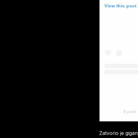
View this post
A post
Zatvorio je giga