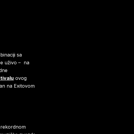
inaciji sa
pe uživo – na
idne
tivalu
ovog
pan na Exitovom
a rekordnom