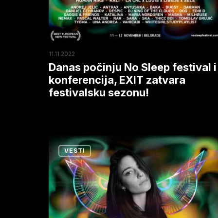
i
konferencija,
EXIT
zatvara
11.11.2022
festivalsku
Danas počinju No Sleep festival i
sezonu!
konferencija, EXIT zatvara
festivalsku sezonu!
Deset
VESTI
razloga
zbog
kojih
se
ne