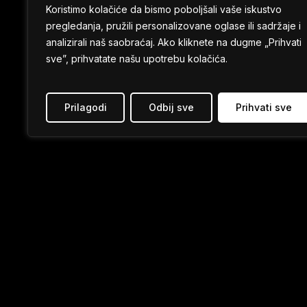
Exitov No Sleep festival izglasan
Koristimo kolačiće da bismo poboljšali vaše iskustvo
za najbolju žurku 2022!
pregledanja, pružili personalizovane oglase ili sadržaje i
analizirali naš saobraćaj. Ako kliknete na dugme „Prihvati
sve”, prihvatate našu upotrebu kolačića.
Prilagodi
Odbij sve
Prihvati sve
Čak
VESTI
četiri
Exitova
festivala
u
trci
za
Evropske