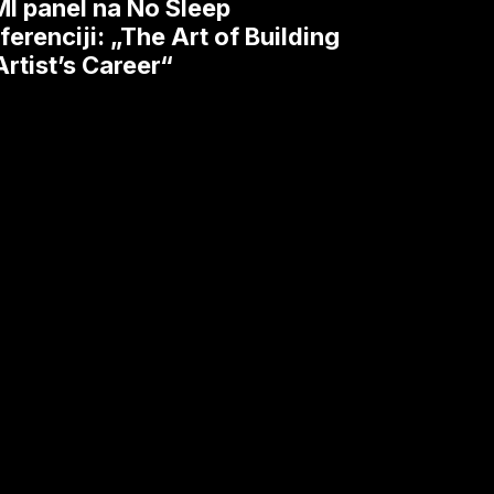
ing
I panel na No Sleep
ferenciji: „The Art of Building
Artist’s Career“
’s
er“