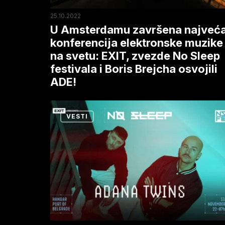
svetu:
25.10.2022
EXIT,
U Amsterdamu završena najveć
zvezde
konferencija elektronske muzike
na svetu: EXIT, zvezde No Sleep
No
festivala i Boris Brejcha osvojili
Sleep
ADE!
festivala
i
Kraljevi
Boris
VESTI
festivalskih
Brejcha
završnica
osvojili
Adana
ADE!
Twins
zatvaraju
i
veliku
No