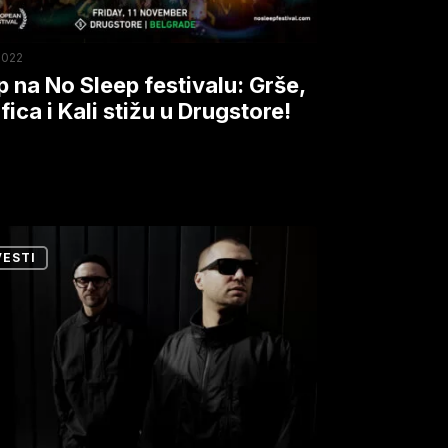
2022
p na No Sleep festivalu: Grše,
fica i Kali stižu u Drugstore!
store!
VESTI
up
radu
BAT
ali