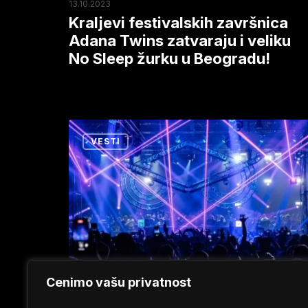
13.10.2023
Sleep
Kraljevi festivalskih završnica
žurku
Adana Twins zatvaraju i veliku
No Sleep žurku u Beogradu!
u
Beogradu!
Exitov
VESTI
No
Sleep
festival
izglasan
za
najbolju
žurku
Cenimo vašu privatnost
2022!
19.01.2023