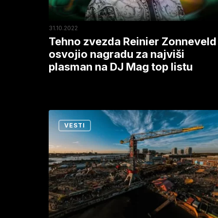
najviši
plasman
31.10.2022
na
Tehno zvezda Reinier Zonneveld
DJ
osvojio nagradu za najviši
plasman na DJ Mag top listu
Mag
top
listu
U
VESTI
Amsterdamu
završena
najveća
konferencija
elektronske
muzike
na