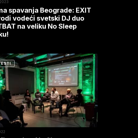
.2023
BAT
a spavanja Beograde: EXIT
odi vodeći svetski DJ duo
BAT na veliku No Sleep
u
ku!
p
u!
I
VESTI
l
p
renciji:
2022