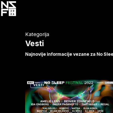
Skip
to
main
content
Kategorija
Vesti
Najnovije informacije vezane za No Slee
Danas
VESTI
počinju
No
Sleep
festival