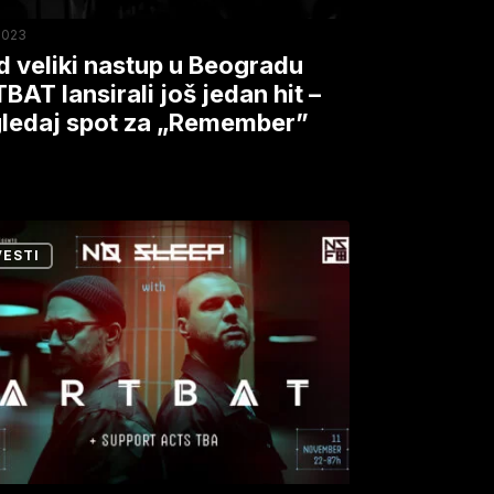
2023
d veliki nastup u Beogradu
BAT lansirali još jedan hit –
ledaj spot za „Remember”
daj
ember”
a
VESTI
anja
rade:
di
ći
ki