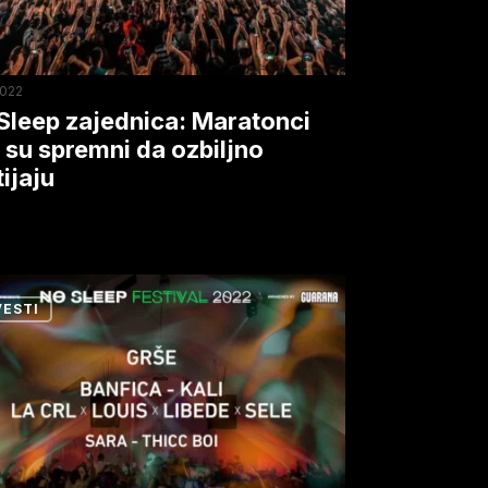
mni
jno
2022
aju
Sleep zajednica: Maratonci
i su spremni da ozbiljno
tijaju
VESTI
p
valu:
,
ica