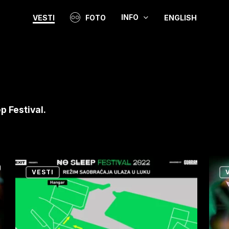
INFO
VESTI
FOTO
ENGLISH
Video
p Festival.
Obaveštenje
Pet
VESTI
o
najve
promeni
plesn
pravca
podi
kretanja
koje