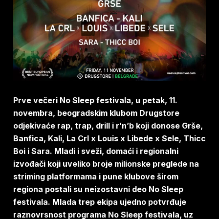
Prve večeri No Sleep festivala, u petak, 11.
novembra, beogradskim klubom Drugstore
odjekivaće rap, trap, drill i r’n’b koji donose Grše,
Banfica, Kali, La Crl x Louis x Libede x Sele, Thicc
Boi i Sara. Mladi i sveži, domaći i regionalni
izvođači koji uveliko broje milionske preglede na
striming platformama i pune klubove širom
regiona postali su neizostavni deo No Sleep
festivala. Mlada trep ekipa ujedno potvrđuje
raznovrsnost programa No Sleep festivala, uz