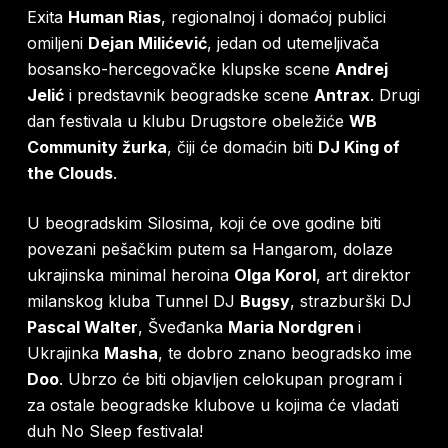
Exita
Human Rias
, regionalnoj i domaćoj publici
omiljeni
Dejan Milićević
, jedan od utemeljivača
bosansko-hercegovačke klupske scene
Andrej
Jelić
i predstavnik beogradske scene
Antrax
. Drugi
dan festivala u klubu Drugstore obeležiće
WB
Community žurka
, čiji će domaćin biti
DJ King of
the Clouds
.
U beogradskim Silosima, koji će ove godine biti
povezani pešačkim putem sa Hangarom, dolaze
ukrajinska minimal heroina
Olga Korol
, art direktor
milanskog kluba Tunnel DJ
Bugsy
, strazburški DJ
Pascal Walter
, Šveđanka
Maria Nordgren
i
Ukrajinka
Masha
, te dobro znano beogradsko ime
Doo
. Ubrzo će biti objavljen celokupan program i
za ostale beogradske klubove u kojima će vladati
duh No Sleep festivala!