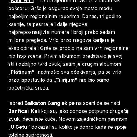
„
Badr Hari
”
, napravljenom u čast poznatom kik
bokseru, Grše je osigurao svoje mesto među
najboljim regionalnim reperima. Danas, tri godine
kasnije, ta pesma je i dalje njegova
najprepoznatljivija numera i broji preko sedam
miliona pregleda. Vrlo brzo njegova karijera je
eksplodirala i Grše se probio na sam vrh regionalne
hip hop scene. Prvim albumom predstavio je svoj
stil i ozbiljno tvrd zvuk, zatim je drugim albumom
„
Platinum
”
, nadmašio sva očekivanja, pa se vrlo
brzo ispostavilo da
„
Tilirijum
”
nije bio samo
početnička sreća.
Ispred
Balkaton Gang ekipe
na sceni će se naći
Banfica
i
Kali
koji su, iako donose potpuno drugačiji
zvuk, deca iste kuće. Novom zajedničkom pesmom
„
U Getu
”
dokazali su koliko je dobro kada se spoje
totalne suprotnosti.