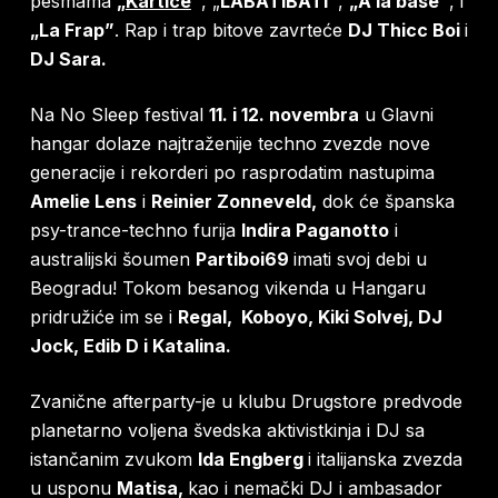
pesmama
„
Kartice
”
, „
LABATIBATI”
,
„A la base”
, i
„La Frap”
. Rap i trap bitove zavrteće
DJ Thicc Boi
i
DJ Sara.
Na No Sleep festival
11. i 12. novembra
u Glavni
hangar dolaze najtraženije techno zvezde nove
generacije i rekorderi po rasprodatim nastupima
Amelie Lens
i
Reinier Zonneveld,
dok će španska
psy-trance-techno furija
Indira Paganotto
i
australijski šoumen
Partiboi69
imati svoj debi u
Beogradu! Tokom besanog vikenda u Hangaru
pridružiće im se i
Regal, Koboyo, Kiki Solvej, DJ
Jock, Edib D i Katalina.
Zvanične afterparty-je u klubu Drugstore predvode
planetarno voljena švedska aktivistkinja i DJ sa
istančanim zvukom
Ida Engberg
i italijanska zvezda
u usponu
Matisa,
kao i nemački DJ i ambasador