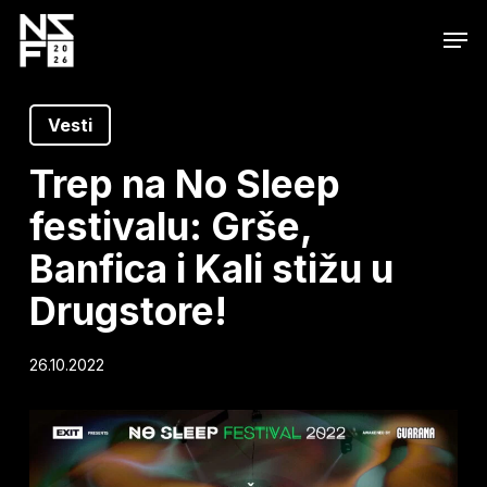
Skip
Men
to
main
content
Vesti
Trep na No Sleep
festivalu: Grše,
Banfica i Kali stižu u
Drugstore!
26.10.2022