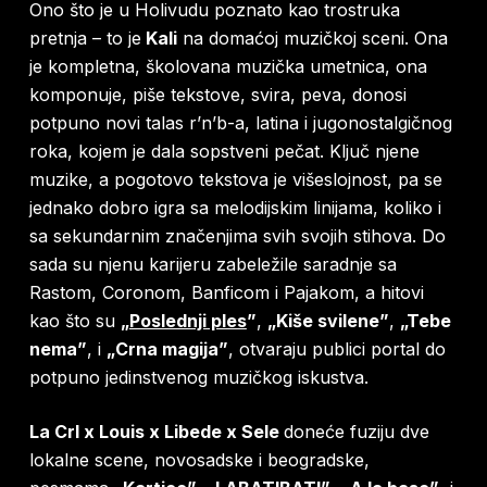
Ono što je u Holivudu poznato kao trostruka
pretnja – to je
Kali
na domaćoj muzičkoj sceni. Ona
je kompletna, školovana muzička umetnica, ona
komponuje, piše tekstove, svira, peva, donosi
potpuno novi talas r’n’b-a, latina i jugonostalgičnog
roka, kojem je dala sopstveni pečat. Ključ njene
muzike, a pogotovo tekstova je višeslojnost, pa se
jednako dobro igra sa melodijskim linijama, koliko i
sa sekundarnim značenjima svih svojih stihova. Do
sada su njenu karijeru zabeležile saradnje sa
Rastom, Coronom, Banficom i Pajakom, a hitovi
kao što su
„
Poslednji ples
”
,
„Kiše svilene”
,
„Tebe
nema”
, i
„Crna magija”
, otvaraju publici portal do
potpuno jedinstvenog muzičkog iskustva.
La Crl x Louis x Libede x Sele
doneće fuziju dve
lokalne scene, novosadske i beogradske,