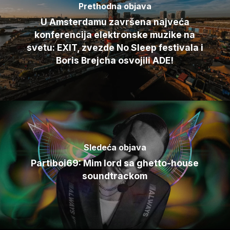
Prethodna objava
U Amsterdamu završena najveća
konferencija elektronske muzike na
svetu: EXIT, zvezde No Sleep festivala i
Boris Brejcha osvojili ADE!
Sledeća objava
Partiboi69: Mim lord sa ghetto-house
soundtrackom