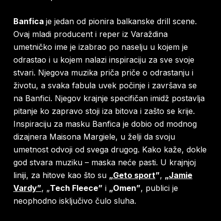
Banfica
je jedan od pionira balkanske drill scene.
Ovaj mladi producent i reper iz Varaždina
umetničko ime je izabrao po naselju u kojem je
odrastao i u kojem nalazi inspiraciju za sve svoje
stvari. Njegova muzika priča priče o odrastanju i
životu, a svaka fabula uvek počinje i završava se
na Banfici. Njegov krajnje specifičan imidž postavlja
pitanje ko zapravo stoji iza bitova i zašto se krije.
Inspiraciju za masku Banfica je dobio od modnog
dizajnera Maisona Margiele, u želji da svoju
umetnost odvoji od svega drugog. Kako kaže, dokle
god stvara muziku – maska neće pasti. U krajnjoj
liniji, za hitove kao što su
„
Geto sport
”
,
„
Jamie
Vardy
”
, „
Tech Fleece”
i
„Omen”
, publici je
neophodno isključivo čulo sluha.