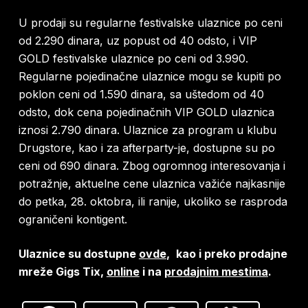
U prodaji su regularne festivalske ulaznice po ceni
od 2.290 dinara, uz popust od 40 odsto, i VIP
GOLD festivalske ulaznice po ceni od 3.990.
Regularne pojedinačne ulaznice mogu se kupiti po
poklon ceni od 1.590 dinara, sa uštedom od 40
odsto, dok cena pojedinačnih VIP GOLD ulaznica
iznosi 2.790 dinara. Ulaznice za program u klubu
Drugstore, kao i za afterparty-je, dostupne su po
ceni od 690 dinara. Zbog ogromnog interesovanja i
potražnje, aktuelne cene ulaznica važiće najkasnije
do petka, 28. oktobra, ili ranije, ukoliko se rasproda
ograničeni kontigent.
Ulaznice su dostupne
ovde
,
kao i preko prodajne
mreže Gigs Tix,
online
i na
prodajnim mestima
.